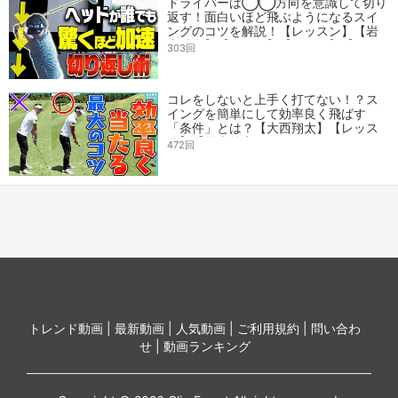
ドライバーは◯◯方向を意識して切り
返す！面白いほど飛ぶようになるスイ
ングのコツを解説！【レッスン】【岩
本砂織】【かえで】【かえち】【き
303回
ぃ】
コレをしないと上手く打てない！？ス
イングを簡単にして効率良く飛ばす
「条件」とは？【大西翔太】【レッス
ン】【最大効率スイングになりた
472回
い！】
トレンド動画 |
最新動画 |
人気動画 |
ご利用規約 |
問い合わ
せ |
動画ランキング