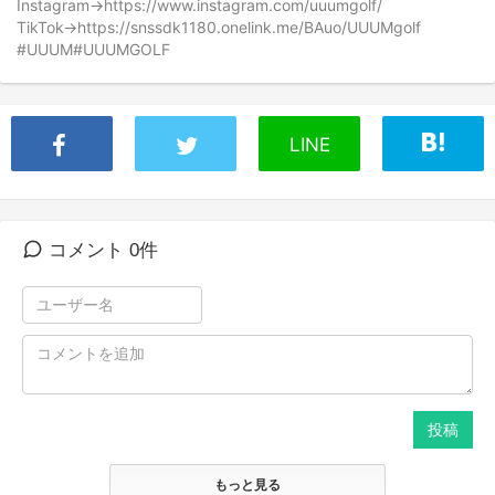
Instagram→https://www.instagram.com/uuumgolf/
TikTok→https://snssdk1180.onelink.me/BAuo/UUUMgolf
#UUUM#UUUMGOLF
LINE
コメント 0件
投稿
もっと見る