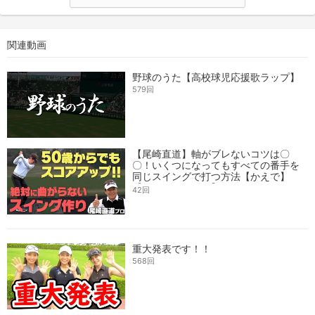
関連動画
野球のうた【高校球児応援歌ラップ】
579回
【尾崎直道】軸がブレないコツは〇
〇！いくつになってもすべての番手を
同じスイングで打つ方法【かえで】
【スケッチャーズ】
42回
重大発表です！！
568回