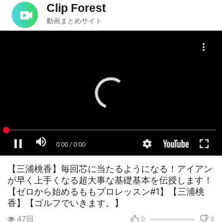
Clip Forest
動画まとめサイト
【三浦桃香】毎回芯に当たるようになる！アイアン
が早く上手くなる超大事な基礎基本を伝授します！
【ゼロから始めるももプロレッスン#1】【三浦桃
香】【ゴルフでいきます。】
47回
0
0