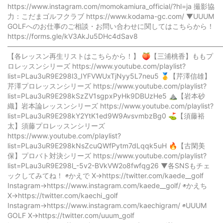
https://www.instagram.com/momokamiura_official/?hl=ja 撮影協
力：こだまゴルフクラブ https://www.kodama-gc.com/ ▼UUUM
GOLFへのお仕事のご相談・お問い合わせに関してはこちらから！
https://forms.gle/kV3AkJu5DHc4dSav8
——————————————————————————————
【各レッスン再生リストはこちらから！】 🍑【三浦桃香】ももプ
ロレッスンシリーズ https://www.youtube.com/playlist?
list=PLau3uR9E298l3_IYFVWUxTjNyy5L7neu5 🥇【芹澤信雄】
芹澤プロレッスンシリーズ https://www.youtube.com/playlist?
list=PLau3uR9E298kSzZV1sgpxPyHk9DBUzHe5 ⛰️【岩本砂
織】岩本論レッスンシリーズ https://www.youtube.com/playlist?
list=PLau3uR9E298kY2YtK1ed9W9AvsvmbzBg0 ⛳️【須藤裕
太】須藤プロレッスンシリーズ
https://www.youtube.com/playlist?
list=PLau3uR9E298kNsZcuQWfPytm7dLqqk5uH 🔥【古閑美
保】プロバト対決シリーズ https://www.youtube.com/playlist?
list=PLau3uR9E298l_-5v2-BVkVW2o8fwfqg26 ▼各SNSもチェ
ックしてみてね！ ◉かえで X→https://twitter.com/kaede__golf
Instagram→https://www.instagram.com/kaede__golf/ ◉かえち
X→https://twitter.com/kaechi_golf
Instagram→https://www.instagram.com/kaechigram/ ◉UUUM
GOLF X→https://twitter.com/uuum_golf