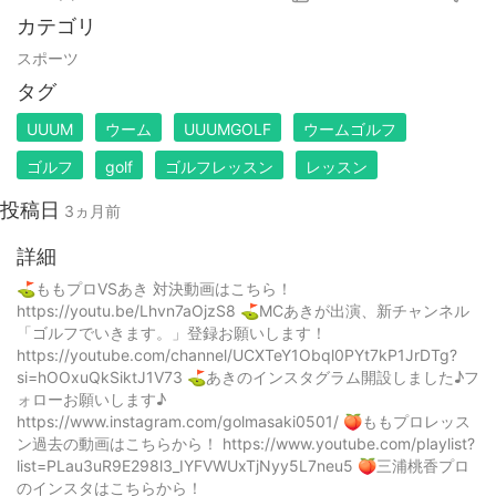
カテゴリ
スポーツ
タグ
UUUM
ウーム
UUUMGOLF
ウームゴルフ
ゴルフ
golf
ゴルフレッスン
レッスン
投稿日
3ヵ月前
詳細
⛳️ももプロVSあき 対決動画はこちら！
https://youtu.be/Lhvn7aOjzS8 ⛳️MCあきが出演、新チャンネル
「ゴルフでいきます。」登録お願いします！
https://youtube.com/channel/UCXTeY1Obql0PYt7kP1JrDTg?
si=hOOxuQkSiktJ1V73 ⛳️あきのインスタグラム開設しました♪フ
ォローお願いします♪
https://www.instagram.com/golmasaki0501/ 🍑ももプロレッス
ン過去の動画はこちらから！ https://www.youtube.com/playlist?
list=PLau3uR9E298l3_IYFVWUxTjNyy5L7neu5 🍑三浦桃香プロ
のインスタはこちらから！