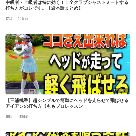
中級者・上級者は特に効く！！全クラブジャストミートする
打ち方がコレです。【岩本論まとめ】
17回
·
14日前
00:14:15
【三浦桃香】超シンプルで簡単にヘッドを走らせて飛ばせる
アイアンの打ち方【ももプロレッスン
15回
·
15日前