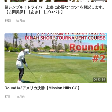
超シンプル！ドライバー上達に必要な”コツ”を解説します。
【古閑美保】【あき】【プロバト】
35回
·
1ヵ月前
00:13:54
Round1#2アメリカ決勝【Mission Hills CC】
37回
·
1ヵ月前