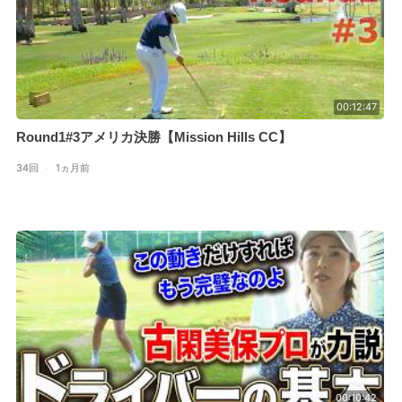
00:12:47
Round1#3アメリカ決勝【Mission Hills CC】
34回
·
1ヵ月前
00:10:42