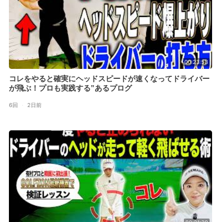
00:23:53
コレをやると確実にヘッドスピードが速くなってドライバー
が飛ぶ！プロも実践する”あるプログ
6回
·
2日前