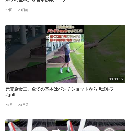
27回
·
23日前
00:00:25
元賞金女王、全ての基本はパンチショットから #ゴルフ
#golf
29回
·
24日前