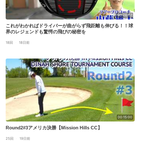
00:26:07
これがわかればドライバーが曲がらず飛距離も伸びる！！球
界のレジェンドも驚愕の飛びの秘密を
18回
·
18日前
00:15:00
Round2#3アメリカ決勝【Mission Hills CC】
25回
·
19日前