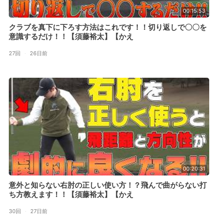
00:15:53
クラブを真下に下ろす方法はこれです！！切り返しで〇〇を
意識するだけ！！【須藤裕太】【かえ
27回
·
26日前
00:20:31
意外と知らない右肘の正しい使い方！？飛んで曲がらない打
ち方教えます！！【須藤裕太】【かえ
30回
·
27日前