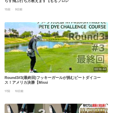
らず飛ぶ打ち方教えます【ももプロレ
15回
·
9日前
00:16:44
Round3#3(最終回)フッキーガールが挑むピートダイコー
ス！アメリカ決勝【Missi
17回
·
10日前