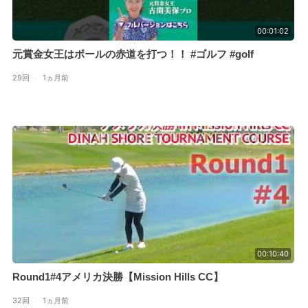
00:01:02
元賞金女王はボールの赤道を打つ！！ #ゴルフ #golf
29回
·
1ヵ月前
00:10:40
Round1#4アメリカ決勝【Mission Hills CC】
32回
·
1ヵ月前