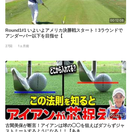
00:12:08
Round1#1 いよいよアメリカ決勝戦スタート！3ラウンドで
アンダーパー以下を目指せ【
27回
·
1ヵ月前
00:13:57
古閑美保が断言！アイアンは球の◯◯を狙えばダフらずジャ
ストミートするようになる！！【あき