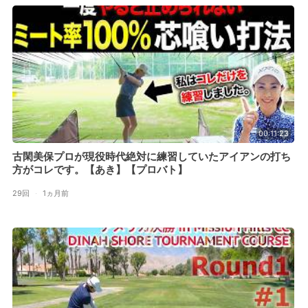
00:11:23
古閑美保プロが現役時代絶対に練習していたアイアンの打ち
方がコレです。【あき】【プロバト】
29回
·
1ヵ月前