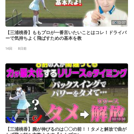
00:13:07
【三浦桃香】ももプロが一番言いたいことはコレ！ドライバ
ーで気持ちよく飛ばすための基本を教
14回
·
8日前
00:13:36
【三浦桃香】腕が伸びるのは〇〇の前！！タメと解放で曲が