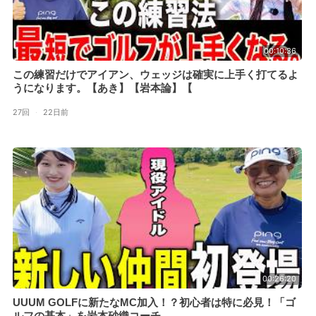
00:10:36
この練習だけでアイアン、ウェッジは確実に上手く打てるよ
うになります。【あき】【岩本論】【
27回
·
22日前
00:26:20
UUUM GOLFに新たなMC加入！？初心者は特に必見！「ゴ
ルフの基本」を岩本砂織コーチ