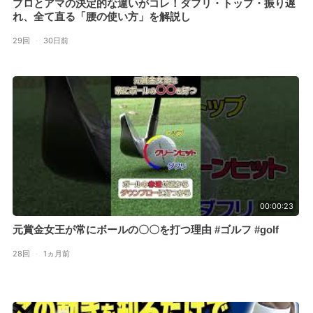
プロとアマの決定的な違いがコレ！ダフリ・トップ・振り遅
れ、全て直る「腰の使い方」を解説し
29回
·
30日前
00:00:23
元賞金女王が常にボールの〇〇を打つ理由 #ゴルフ #golf
28回
·
1ヵ月前