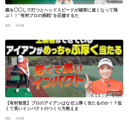
00:21:39
腕を◯◯して打つとヘッドスピードが確実に速くなって飛
ぶ！！”有村プロの挑戦”を応援するた
8回
·
4日前
00:12:09
【有村智恵】プロのアイアンはなぜぶ厚く当たるのか！？低
くて長いインパクトのつくり方教えま
8回
·
5日前