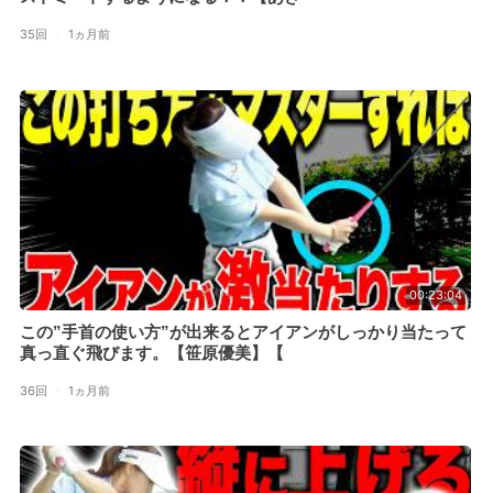
35回
·
1ヵ月前
00:23:04
この”手首の使い方”が出来るとアイアンがしっかり当たって
真っ直ぐ飛びます。【笹原優美】【
36回
·
1ヵ月前