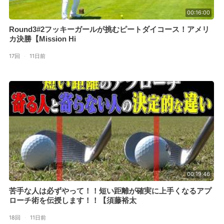
00:16:00
Round3#2フッキーガールが挑むピートダイコース！アメリ
カ決勝【Mission Hi
17回
·
11日前
00:19:46
苦手な人は必ずやって！！短い距離が確実に上手くなるアプ
ローチ術を伝授します！！【須藤裕太
18回
·
11日前