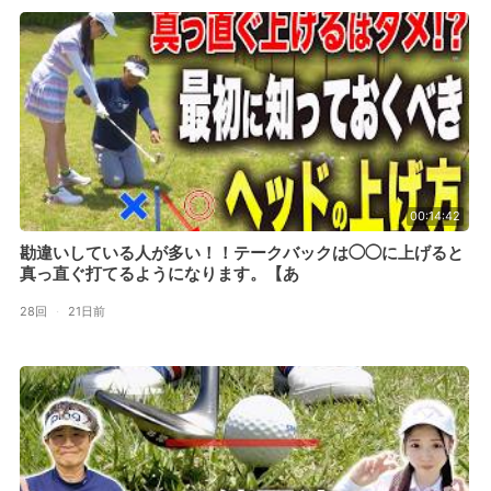
00:14:42
勘違いしている人が多い！！テークバックは◯◯に上げると
真っ直ぐ打てるようになります。【あ
28回
·
21日前