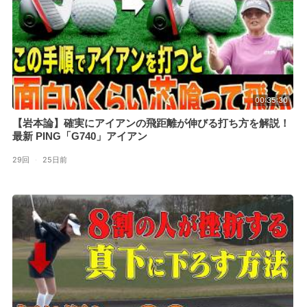
00:35:30
【岩本論】確実にアイアンの飛距離が伸びる打ち方を解説！
最新 PING「G740」アイアン
29回
·
25日前