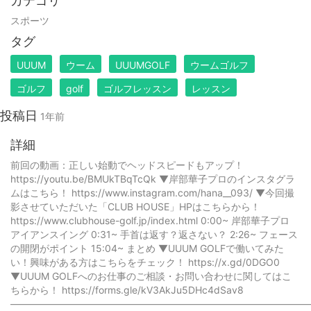
カテゴリ
スポーツ
タグ
UUUM
ウーム
UUUMGOLF
ウームゴルフ
ゴルフ
golf
ゴルフレッスン
レッスン
投稿日
1年前
詳細
前回の動画：正しい始動でヘッドスピードもアップ！
https://youtu.be/BMUkTBqTcQk ▼岸部華子プロのインスタグラ
ムはこちら！ https://www.instagram.com/hana__093/ ▼今回撮
影させていただいた「CLUB HOUSE」HPはこちらから！
https://www.clubhouse-golf.jp/index.html 0:00~ 岸部華子プロ
アイアンスイング 0:31~ 手首は返す？返さない？ 2:26~ フェース
の開閉がポイント 15:04~ まとめ ▼UUUM GOLFで働いてみた
い！興味がある方はこちらをチェック！ https://x.gd/0DGO0
▼UUUM GOLFへのお仕事のご相談・お問い合わせに関してはこ
ちらから！ https://forms.gle/kV3AkJu5DHc4dSav8
——————————————————————————————