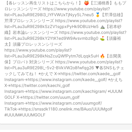
【各レッスン再生リストはこちらから！】 🍑【三浦桃香】ももプ
ロレッスンシリーズ https://www.youtube.com/playlist?
list=PLau3uR9E298l3_IYFVWUxTjNyy5L7neu5 🥇【芹澤信雄】
芹澤プロレッスンシリーズ https://www.youtube.com/playlist?
list=PLau3uR9E298kSzZV1sgpxPyHk9DBUzHe5 ⛰️【岩本砂
織】岩本論レッスンシリーズ https://www.youtube.com/playlist?
list=PLau3uR9E298kY2YtK1ed9W9AvsvmbzBg0 ⛳️【須藤裕
太】須藤プロレッスンシリーズ
https://www.youtube.com/playlist?
list=PLau3uR9E298kNsZcuQWfPytm7dLqqk5uH 🔥【古閑美
保】プロバト対決シリーズ https://www.youtube.com/playlist?
list=PLau3uR9E298l_-5v2-BVkVW2o8fwfqg26 ▼各SNSもチェ
ックしてみてね！ ◉かえで X→https://twitter.com/kaede__golf
Instagram→https://www.instagram.com/kaede__golf/ ◉かえち
X→https://twitter.com/kaechi_golf
Instagram→https://www.instagram.com/kaechigram/ ◉UUUM
GOLF X→https://twitter.com/uuum_golf
Instagram→https://www.instagram.com/uuumgolf/
TikTok→https://snssdk1180.onelink.me/BAuo/UUUMgolf
#UUUM#UUUMGOLF