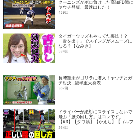
クーニンズがボロ負けした高知FD戦に
ヤウチ登板、最速出した！
459回
タイガーウッズもやってた裏技！？
「舌を出す」でスイングがスムーズに
なる？【なみき】
584回
長﨑望未がゴリラに潜入！ヤウチとガ
チ対決…後半重大発表
367回
ドライバーが絶対にスライスしないで
飛ぶ「腰の回し方」はコレです。
【#3】【ダワ筋】【かえち】【ゴルフ
レッスン】
264回