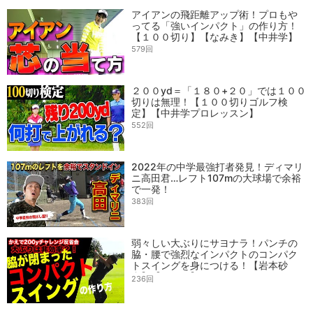
アイアンの飛距離アップ術！プロもや
ってる「強いインパクト」の作り方！
【１００切り】【なみき】【中井学】
579回
２００yd＝「１８０+２０」では１００
切りは無理！【１００切りゴルフ検
定】【中井学プロレッスン】
552回
2022年の中学最強打者発見！ディマリ
ニ高田君…レフト107mの大球場で余裕
で一発！
383回
弱々しい大ぶりにサヨナラ！パンチの
脇・腰で強烈なインパクトのコンパク
トスイングを身につける！【岩本砂
織】【かえで】
236回