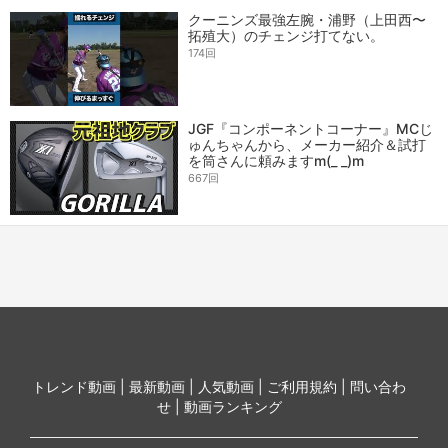
クーニンズ最強左腕・浦野（上田西〜
拓殖大）のチェンジ打てない。
174回
JGF『コンポーネントコーナー』MCじ
ゅんちゃんから、メーカー紹介＆試打
を筒さんに頼みますm(_ _)m
667回
トレンド動画 |
最新動画 |
人気動画 |
ご利用規約 |
問い合わ
せ |
動画ランキング