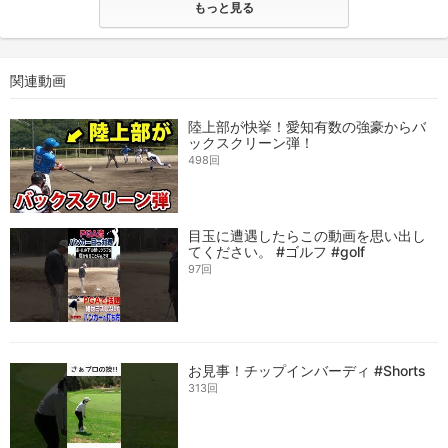
もっと見る
関連動画
陸上部が快挙！愛知有数の強豪からバ
ックスクリーン弾！
498回
目玉に遭遇したらこの動画を思い出し
てください。 #ゴルフ #golf
97回
お見事！チップインバーディ #Shorts
313回