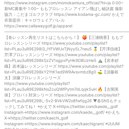
https://www.instagram.com/momokamiura_official/?hl=ja 0:00~
新MC募集中 1:00~ ももプロレッスン アイアン飛ばし秘訣篇 撮影
協力：こだまゴルフクラブ https://www.kodama-gc.com/ かえで
衣装提供：キャロウェイアパレル
https://www.callawaygolf.jp/apparel
——————————————————————————————
【各レッスン再生リストはこちらから！】 🍑【三浦桃香】ももプ
ロレッスンシリーズ https://www.youtube.com/playlist?
list=PLau3uR9E298l3_IYFVWUxTjNyy5L7neu5 🥇【芹澤信雄】
芹澤プロレッスンシリーズ https://www.youtube.com/playlist?
list=PLau3uR9E298kSzZV1sgpxPyHk9DBUzHe5 ⛰️【岩本砂
織】岩本論レッスンシリーズ https://www.youtube.com/playlist?
list=PLau3uR9E298kY2YtK1ed9W9AvsvmbzBg0 ⛳️【須藤裕
太】須藤プロレッスンシリーズ
https://www.youtube.com/playlist?
list=PLau3uR9E298kNsZcuQWfPytm7dLqqk5uH 🔥【古閑美
保】プロバト対決シリーズ https://www.youtube.com/playlist?
list=PLau3uR9E298l_-5v2-BVkVW2o8fwfqg26 ▼各SNSもチェ
ックしてみてね！ ◉かえで X→https://twitter.com/kaede__golf
Instagram→https://www.instagram.com/kaede__golf/ ◉かえち
X→https://twitter.com/kaechi_golf
Instagram→https://www.instagram.com/kaechigram/ ◉UUUM