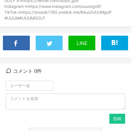
GOLF X→https://twitter.com/uuum_golf
Instagram→https://www.instagram.com/uuumgolf/
TikTok→https://snssdk1180.onelink.me/BAuo/UUUMgolf
#UUUM#UUUMGOLF
LINE
コメント 0件
投稿