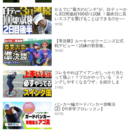
かえでに”最大のピンチ”が。白ティーか
ら3日間連続100切り試験 ！最終日に良
いスコアを繋げることはできるのか−−
−−−−【芹澤信雄】【2日目後半戦】
191回
【準決勝】ルーキーがクーニンズ公式
戦デビュー！試練の初登板。
184回
コレをやればアイアンがしっかり当た
って飛ぶ！？プロがやっている「スイ
ングしやすくなるワザ」を紹介しま
す！【白ティーから3日連続100切り試
214回
験】【須藤裕太】【かえで】
バンカー編ガードバンカー攻略法
②【中井学プロレッスン】
687回