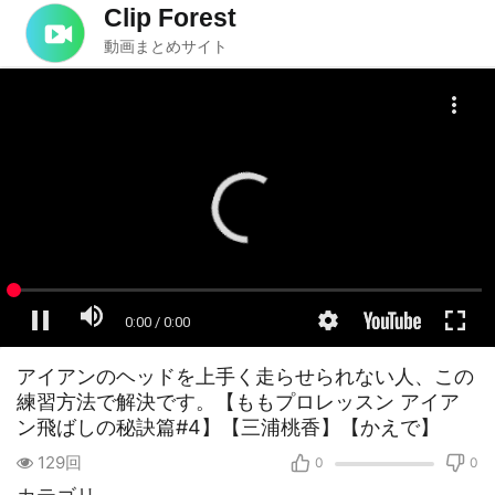
Clip Forest
動画まとめサイト
アイアンのヘッドを上手く走らせられない人、この
練習方法で解決です。【ももプロレッスン アイア
ン飛ばしの秘訣篇#4】【三浦桃香】【かえで】
129回
0
0