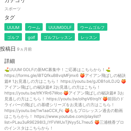
カテゴリ
スポーツ
タグ
UUUM
ウーム
UUUMGOLF
ウームゴルフ
ゴルフ
golf
ゴルフレッスン
レッスン
投稿日
9ヵ月前
詳細
⛳️UUUM GOLFの新MC募集中！ご応募はこちらから！⛳️
https://forms.gle/iBTQfkuB8vqMFjmx6 🍑アイアン飛ばしの秘訣
篇# 1お見逃しの方はこちら！ https://youtu.be/gJDB1oILDJQ 🍑
アイアン飛ばしの秘訣篇# 2お見逃しの方はこちら！
https://youtu.be/tfKYRr67Woo 🍑アイアン飛ばしの秘訣篇# 3お
見逃しの方はこちら！ https://youtu.be/oIhpV6trqlY 🍑前回のド
ライバーの飛ばしの基礎シリーズをお見逃しの方はこちら！
https://youtu.be/1w1aaCCX_Fc 🍑ももプロレッスン過去の動画
はこちらから！ https://www.youtube.com/playlist?
list=PLau3uR9E298l3_IYFVWUxTjNyy5L7neu5 🍑三浦桃香プロ
のインスタはこちらから！