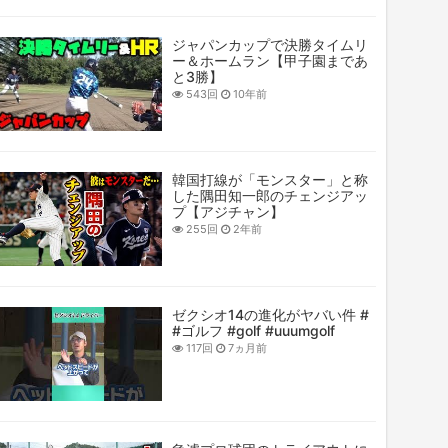
ジャパンカップで決勝タイムリ
ー＆ホームラン【甲子園まであ
と3勝】
543回
10年前
韓国打線が「モンスター」と称
した隅田知一郎のチェンジアッ
プ【アジチャン】
255回
2年前
ゼクシオ14の進化がヤバい件 #
#ゴルフ #golf #uuumgolf
117回
7ヵ月前