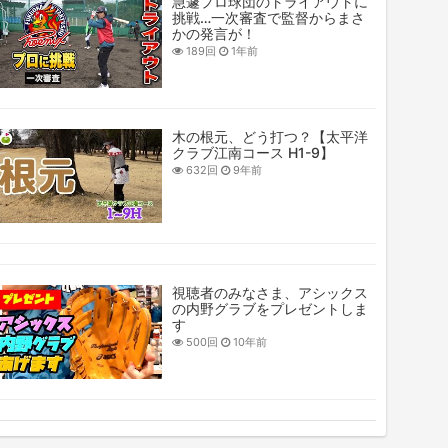
急遽プロ球団のトライアウトに
挑戦…一次審査で監督からまさ
かの発言が！
189回
1年前
木の根元、どう打つ？【太平洋
クラブ江南コース H1-9】
632回
9年前
視聴者のみなさま、アシックス
の内野グラブをプレゼントしま
す
500回
10年前