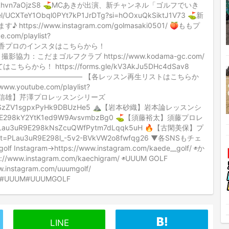
be/Lhvn7aOjzS8 ⛳️MCあきが出演、新チャンネル「ゴルフでいき
CXTeY1Obql0PYt7kP1JrDTg?si=hOOxuQkSiktJ1V73 ⛳️新
//www.instagram.com/golmasaki0501/ 🍑ももプ
m/playlist?
5 🍑三浦桃香プロのインスタはこちらから！
l/?hl=ja 撮影協力：こだまゴルフクラブ https://www.kodama-gc.com/
！ https://forms.gle/kV3AkJu5DHc4dSav8
———————————— 【各レッスン再生リストはこちらか
utube.com/playlist?
5 🥇【芹澤信雄】芹澤プロレッスンシリーズ
uR9E298kSzZV1sgpxPyHk9DBUzHe5 ⛰️【岩本砂織】岩本論レッスンシ
Lau3uR9E298kY2YtK1ed9W9AvsvmbzBg0 ⛳️【須藤裕太】須藤プロレ
st=PLau3uR9E298kNsZcuQWfPytm7dLqqk5uH 🔥【古閑美保】プ
ist=PLau3uR9E298l_-5v2-BVkVW2o8fwfqg26 ▼各SNSもチェ
 Instagram→https://www.instagram.com/kaede__golf/ ◉か
ps://www.instagram.com/kaechigram/ ◉UUUM GOLF
w.instagram.com/uuumgolf/
olf #UUUM#UUUMGOLF
LINE