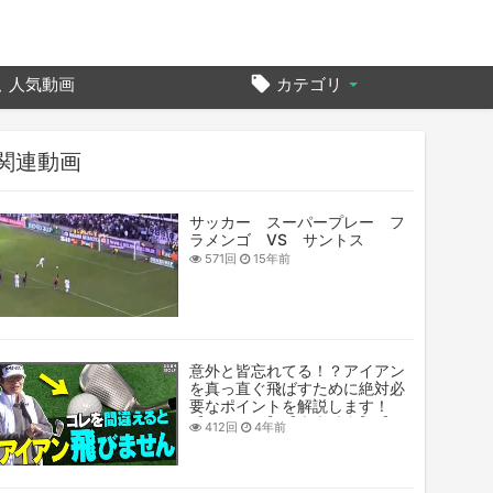
人気動画
カテゴリ
関連動画
サッカー スーパープレー フ
ラメンゴ VS サントス
571回
15年前
意外と皆忘れてる！？アイアン
を真っ直ぐ飛ばすために絶対必
要なポイントを解説します！
【レッスン】【岩本砂織】【か
412回
4年前
えで】【かえち】【きぃ】