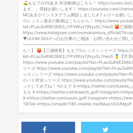
⛳️ももプロVSあき 対決動画はこちら！ https://youtu.
ます。」登録お願いします！ https://youtube.com/channel/U
MCあきがインスタグラム開設しました♪フォローお願いします♪ https:
ロレッスン過去の動画はこちらから！ https://www.youtube.co
list=PLau3uR9E298l3_IYFVWUxTjNyy5L7neu
https://www.instagram.com/momokamiura_officia
▼UUUM GOLFへのお仕事のご相談・お問い合わせに関してはこちらから
——————————————————————————
ら！】 🍑【三浦桃香】ももプロレッスンシリーズ https://www.yo
list=PLau3uR9E298l3_IYFVWUxTjNyy5L7neu
https://www.youtube.com/playlist?list=PLau3
リーズ https://www.youtube.com/playlist?list=P
ッスンシリーズ https://www.youtube.com/playlist?li
ロバト対決シリーズ https://www.youtube.com/playlist?l
ックしてみてね！ ◉かえで X→https://twitter.com/kaede__golf
えち X→https://twitter.com/kaechi_golf Instagram→htt
X→https://twitter.com/uuum_golf Instagram→https://ww
TikTok→https://snssdk1180.onelink.me/BAuo/UUUMg