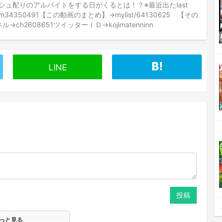
ュ配りのアルバイトをする日がくるとは！？※最近出たlast
m34350491【この動画のまとめ】→mylist/64130625 【その
ch2608651ツイッターＩＤ→kojimatenninn
LINE
投稿
っと見る