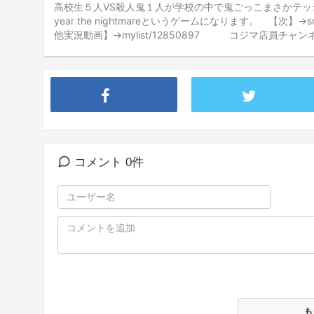
高校生５人VS殺人鬼１人が学校の中で鬼ごっこまさかテッシ
year the nightmareというゲームになります。 【次】→s
他実況動画】→mylist/12850897 コジマ店員チャンネル→
コメント 0件
も