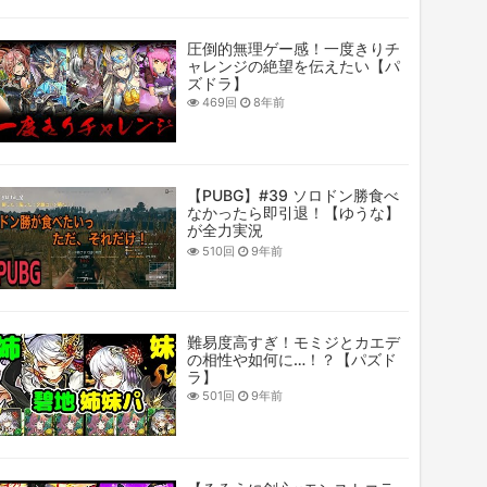
圧倒的無理ゲー感！一度きりチ
ャレンジの絶望を伝えたい【パ
ズドラ】
469回
8年前
【PUBG】#39 ソロドン勝食べ
なかったら即引退！【ゆうな】
が全力実況
PLAYERUNKNOWN'S
510回
9年前
BATTLEGROUNDS
難易度高すぎ！モミジとカエデ
の相性や如何に…！？【パズド
ラ】
501回
9年前