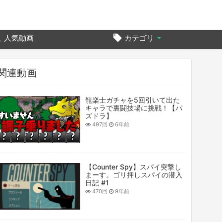
人気動画
カテゴリ
関連動画
龍楽士ガチャを5回引いて出た
キャラで裏闘技場に挑戦！【パ
ズドラ】
497回
6年前
【Counter Spy】スパイ突撃し
まーす。ゴリ押しスパイの潜入
日記 #1
470回
9年前