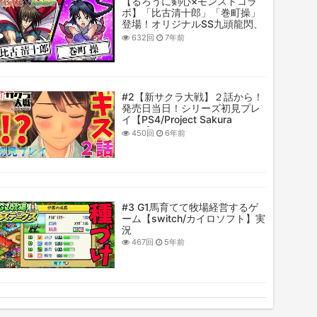
【るろうに剣心×モンストコラ
ボ】「比古清十郎」「巻町操」
登場！オリジナルSS九頭龍閃、
貫殺飛苦無で攻撃！
632回
7年前
AGB&AB&AGBキラーを所持
し、爆絶「黄泉」に適正！？
【新キャラ使ってみた｜モンス
ト公式】
#2【新サクラ大戦】２話から！
発売日当日！シリーズ初見プレ
イ【PS4/Project Sakura
Wars】
450回
6年前
#3 G1馬育てて牧場経営するゲ
ーム【switch/カイロソフト】実
況
467回
5年前