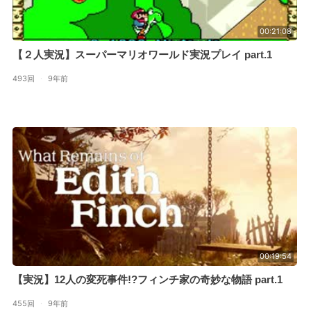
00:21:08
【２人実況】スーパーマリオワールド実況プレイ part.1
493回
·
9年前
00:19:54
【実況】12人の変死事件!?フィンチ家の奇妙な物語 part.1
455回
·
9年前