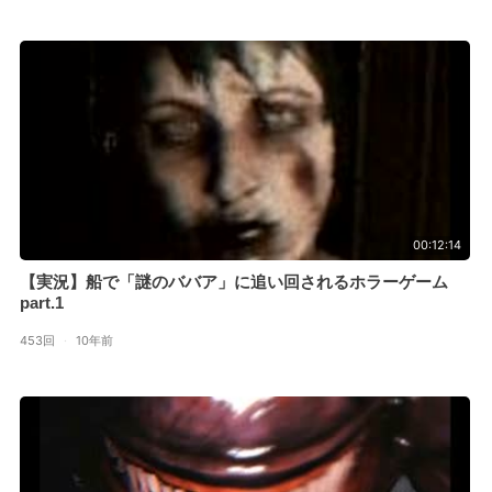
00:12:14
【実況】船で「謎のババア」に追い回されるホラーゲーム
part.1
453回
·
10年前