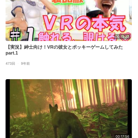
00:13:22
【実況】紳士向け！VRの彼女とポッキーゲームしてみた
part.1
473回
·
9年前
00:17:56