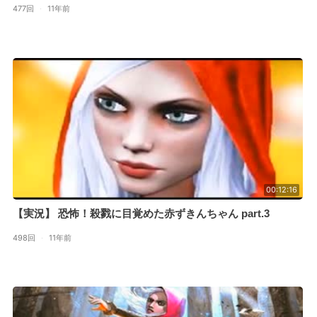
477回
·
11年前
00:12:16
【実況】 恐怖！殺戮に目覚めた赤ずきんちゃん part.3
498回
·
11年前