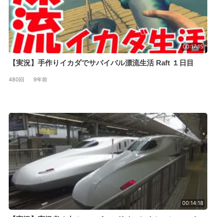
00:17:15
【実況】手作りイカダでサバイバル漂流生活 Raft １日目
480回
·
9年前
00:14:18