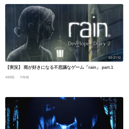
00:21:12
【実況】 雨が好きになる不思議なゲーム「rain」 part.1
499回
·
11年前