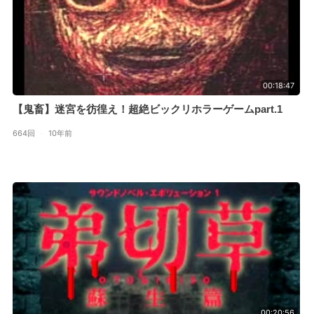
00:18:47
【鬼畜】迷宮を彷徨え！超絶ビックリホラーゲームpart.1
664回
·
10年前
00:20:56