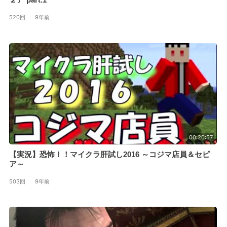
520回
·
9年前
00:20:57
【実況】恐怖！！マイクラ肝試し2016 ～コジマ店員＆セピ
ア～
503回
·
9年前