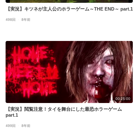
【実況】キツネが主人公のホラーゲーム～THE END～ part.1
498回
·
8年前
00:25:00
【実況】閲覧注意！タイを舞台にした最恐ホラーゲーム
part.1
499回
·
8年前