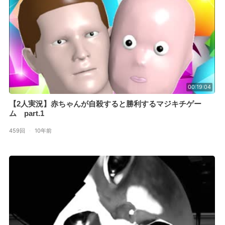
00:19:04
【2人実況】赤ちゃんが自殺すると勝利するマジキチゲー
ム part.1
459回
·
10年前