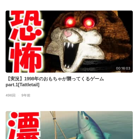
00:16:03
【実況】1998年のおもちゃが襲ってくるゲーム
part.1[Tattletail]
496回
·
9年前