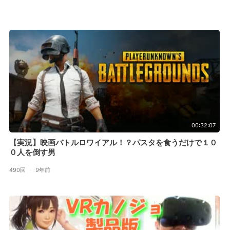
00:32:07
【実況】映画バトルロワイアル！？パスタを食うだけで１０
０人を倒す男
490回
·
9年前