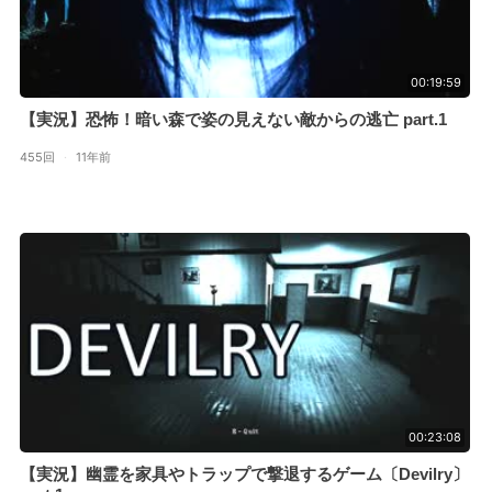
00:19:59
【実況】恐怖！暗い森で姿の見えない敵からの逃亡 part.1
455回
·
11年前
00:23:08
【実況】幽霊を家具やトラップで撃退するゲーム〔Devilry〕