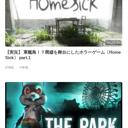
00:20:35
【実況】 軍艦島！？廃墟を舞台にしたホラーゲーム〔Home
Sick〕 part.1
519回
·
11年前