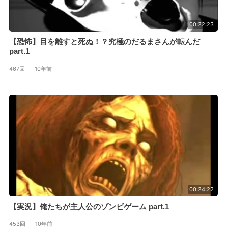
00:22:23
【恐怖】目を離すと死ぬ！？究極のだるまさんが転んだ
part.1
467回
·
10年前
00:24:22
【実況】俺たちが主人公のゾンビゲーム part.1
453回
·
10年前