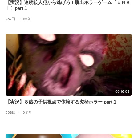
【実況】連続殺人犯から逃げろ！脱出ホラーゲーム〔ＥＮＫ
Ｉ〕part.1
487回
·
11年前
00:16:03
【実況】８歳の子供視点で体験する究極ホラー part.1
508回
·
10年前