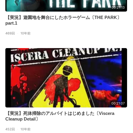
00:21:13
【実況】遊園地を舞台にしたホラーゲーム〔THE PARK〕
part.1
469回
·
10年前
00:21:07
【実況】死体掃除のアルバイトはじめました〔Viscera
Cleanup Detail〕
452回
·
10年前