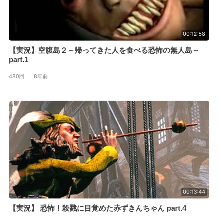
00:12:58
【実況】空腹島２～帰ってきた人を食べる恐怖の無人島～
part.1
480回
·
8年前
00:13:44
【実況】 恐怖！殺戮に目覚めた赤ずきんちゃん part.4