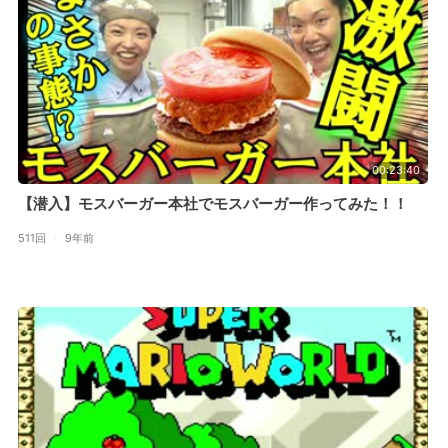
00:23:40
【潜入】モスバーガー本社でモスバーガー作ってみた！！
511回
·
9年前