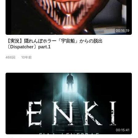
00:16:19
【実況】隠れんぼホラー「宇宙船」からの脱出
〔Dispatcher〕part.1
466回
·
10年前
00:15:41