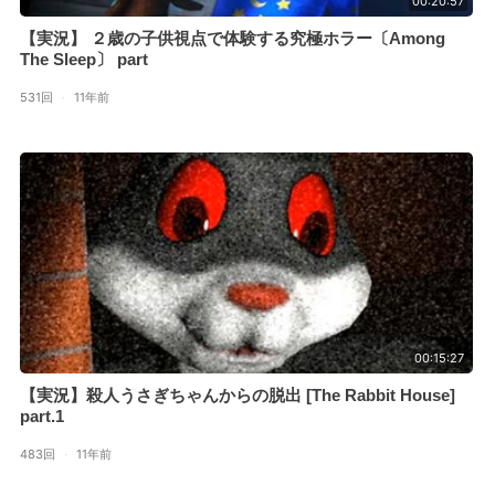
00:20:57
【実況】 ２歳の子供視点で体験する究極ホラー〔Among
The Sleep〕 part
531回
·
11年前
00:15:27
【実況】殺人うさぎちゃんからの脱出 [The Rabbit House]
part.1
483回
·
11年前