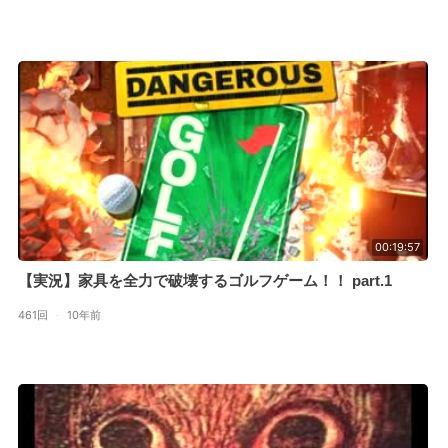
00:19:57
【実況】家具を全力で破壊するゴルフゲーム！！ part.1
461回
·
10年前