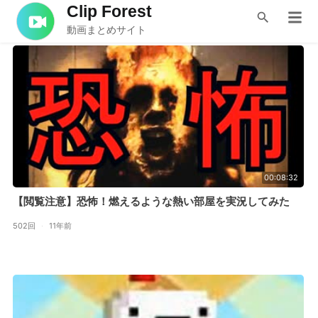
Clip Forest
コジマ店員
動画まとめサイト
00:08:32
【閲覧注意】恐怖！燃えるような熱い部屋を実況してみた
502回
·
11年前