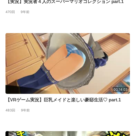
【実況】実況者４人のスーパーマリオコレクション part.1
470回
·
9年前
00:14:03
【VRゲーム実況】巨乳メイドと楽しい豪邸生活♡ part.1
483回
·
9年前