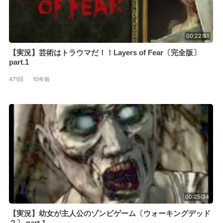
00:22:51
【実況】芸術はトラウマだ！！Layers of Fear〔完全版〕
part.1
471回
·
10年前
00:25:34
【実況】幼女が主人公のゾンビゲーム〔ウォーキングデッド
２〕 part.1