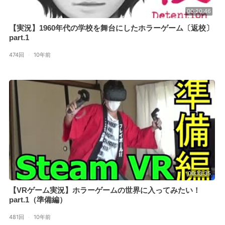
00:20:46
【実況】1960年代の学校を舞台にしたホラーゲーム〔返校〕
part.1
474回
·
10年前
00:13:35
【VRゲーム実況】ホラーゲームの世界に入ってみたい！
part.1（準備編）
481回
·
10年前