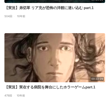
【実況】弟切草 リア充が恐怖の洋館に迷い込む part.1
504回
·
10年前
00:22:29
【実況】実在する病院を舞台にしたホラーゲームpart.1
479回
·
10年前