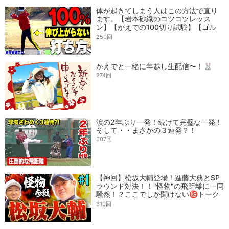
体が起きてしまう人はこの方法で直り
ます。【岩本砂織のコツコツレッス
ン】【かえでの100切り試験】【ゴル
フ】
250回
かえでと一緒に年越し生配信〜！🐰
274回
涙の2年ぶり一発！続けて完璧な一発！
そして・・まさかの３連発？！
507回
【神回】松坂大輔登場！進藤大典とSP
ラウンド対決！！"怪物"の飛距離に一同
騒然！？ここでしか聞けない㊙︎トーク
もあります！【#1】【進藤がゆく】
310回