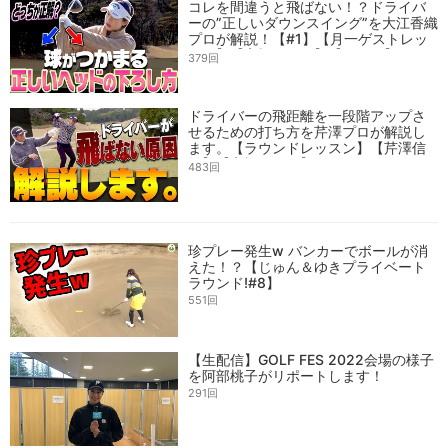
コレを間違うと飛ばない！？ドライバ
ーの”正しいダウンスイング”を大江香織
プロが解説！【#1】【月一ゲストレッ
スン】【高橋としみ】【かえで】
379回
ドライバーの飛距離を一段階アップさ
せるための打ち方を芹澤プロが解説し
ます。【ラウンドレッスン】【芹澤信
雄】【高橋としみ】
483回
珍プレー発生w バンカーでボールが消
えた！？【じゅん＆ゆきプライベート
ラウンド!#8】
551回
【生配信】GOLF FES 2022会場の様子
を阿部桃子がリポートします！
291回