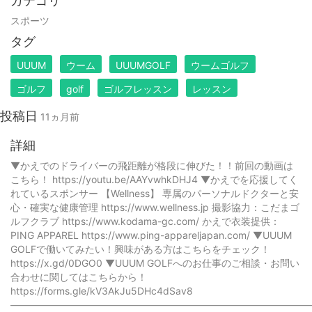
カテゴリ
スポーツ
タグ
UUUM
ウーム
UUUMGOLF
ウームゴルフ
ゴルフ
golf
ゴルフレッスン
レッスン
投稿日
11ヵ月前
詳細
▼かえでのドライバーの飛距離が格段に伸びた！！前回の動画は
こちら！ https://youtu.be/AAYvwhkDHJ4 ▼かえでを応援してく
れているスポンサー 【Wellness】 専属のパーソナルドクターと安
心・確実な健康管理 https://www.wellness.jp 撮影協力：こだまゴ
ルフクラブ https://www.kodama-gc.com/ かえで衣装提供：
PING APPAREL https://www.ping-appareljapan.com/ ▼UUUM
GOLFで働いてみたい！興味がある方はこちらをチェック！
https://x.gd/0DGO0 ▼UUUM GOLFへのお仕事のご相談・お問い
合わせに関してはこちらから！
https://forms.gle/kV3AkJu5DHc4dSav8
——————————————————————————————