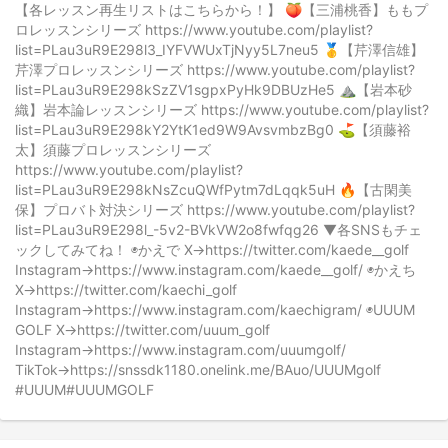
【各レッスン再生リストはこちらから！】 🍑【三浦桃香】ももプ
ロレッスンシリーズ https://www.youtube.com/playlist?
list=PLau3uR9E298l3_IYFVWUxTjNyy5L7neu5 🥇【芹澤信雄】
芹澤プロレッスンシリーズ https://www.youtube.com/playlist?
list=PLau3uR9E298kSzZV1sgpxPyHk9DBUzHe5 ⛰️【岩本砂
織】岩本論レッスンシリーズ https://www.youtube.com/playlist?
list=PLau3uR9E298kY2YtK1ed9W9AvsvmbzBg0 ⛳️【須藤裕
太】須藤プロレッスンシリーズ
https://www.youtube.com/playlist?
list=PLau3uR9E298kNsZcuQWfPytm7dLqqk5uH 🔥【古閑美
保】プロバト対決シリーズ https://www.youtube.com/playlist?
list=PLau3uR9E298l_-5v2-BVkVW2o8fwfqg26 ▼各SNSもチェ
ックしてみてね！ ◉かえで X→https://twitter.com/kaede__golf
Instagram→https://www.instagram.com/kaede__golf/ ◉かえち
X→https://twitter.com/kaechi_golf
Instagram→https://www.instagram.com/kaechigram/ ◉UUUM
GOLF X→https://twitter.com/uuum_golf
Instagram→https://www.instagram.com/uuumgolf/
TikTok→https://snssdk1180.onelink.me/BAuo/UUUMgolf
#UUUM#UUUMGOLF