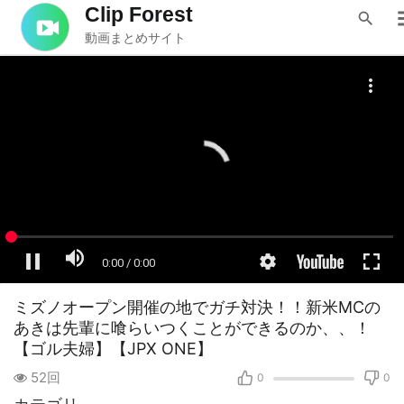
Clip Forest
動画まとめサイト
ミズノオープン開催の地でガチ対決！！新米MCの
あきは先輩に喰らいつくことができるのか、、！
【ゴル夫婦】【JPX ONE】
52回
0
0