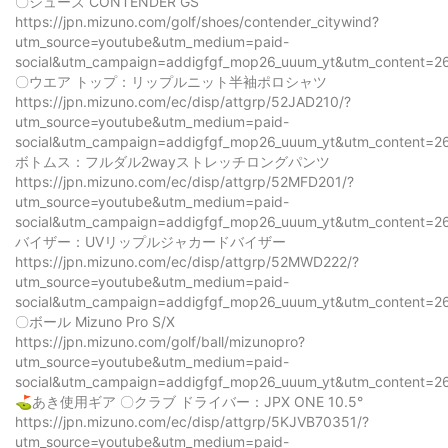
〇シューズ CONTENDER GS
https://jpn.mizuno.com/golf/shoes/contender_citywind?
utm_source=youtube&utm_medium=paid-
social&utm_campaign=addigfgf_mop26_uuum_yt&utm_content=2
〇ウエア トップ：リップルニット半袖ポロシャツ
https://jpn.mizuno.com/ec/disp/attgrp/52JAD210/?
utm_source=youtube&utm_medium=paid-
social&utm_campaign=addigfgf_mop26_uuum_yt&utm_content=2
ボトムス：フルダル2wayストレッチロングパンツ
https://jpn.mizuno.com/ec/disp/attgrp/52MFD201/?
utm_source=youtube&utm_medium=paid-
social&utm_campaign=addigfgf_mop26_uuum_yt&utm_content=2
バイザー：UVリップルジャカードバイザー
https://jpn.mizuno.com/ec/disp/attgrp/52MWD222/?
utm_source=youtube&utm_medium=paid-
social&utm_campaign=addigfgf_mop26_uuum_yt&utm_content=2
〇ボール Mizuno Pro S/X
https://jpn.mizuno.com/golf/ball/mizunopro?
utm_source=youtube&utm_medium=paid-
social&utm_campaign=addigfgf_mop26_uuum_yt&utm_content=2
⛳️あき使用ギア 〇クラブ ドライバー：JPX ONE 10.5°
https://jpn.mizuno.com/ec/disp/attgrp/5KJVB70351/?
utm_source=youtube&utm_medium=paid-