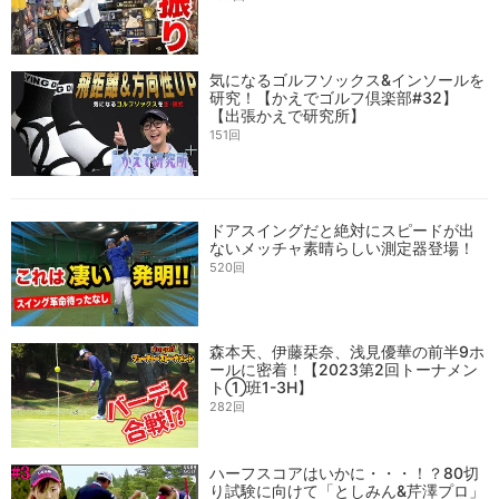
気になるゴルフソックス&インソールを
研究！【かえでゴルフ倶楽部#32】
【出張かえで研究所】
151回
ドアスイングだと絶対にスピードが出
ないメッチャ素晴らしい測定器登場！
520回
森本天、伊藤栞奈、浅見優華の前半9ホ
ールに密着！【2023第2回トーナメン
ト①班1-3H】
282回
ハーフスコアはいかに・・・！？80切
り試験に向けて「としみん&芹澤プロ」