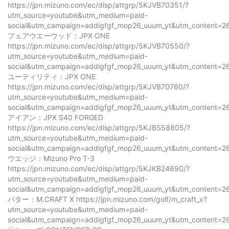
https://jpn.mizuno.com/ec/disp/attgrp/5KJVB70351/?
utm_source=youtube&utm_medium=paid-
social&utm_campaign=addigfgf_mop26_uuum_yt&utm_content=2
フェアウエーウッド：JPX ONE
https://jpn.mizuno.com/ec/disp/attgrp/5KJVB70550/?
utm_source=youtube&utm_medium=paid-
social&utm_campaign=addigfgf_mop26_uuum_yt&utm_content=2
ユーティリティ：JPX ONE
https://jpn.mizuno.com/ec/disp/attgrp/5KJVB70760/?
utm_source=youtube&utm_medium=paid-
social&utm_campaign=addigfgf_mop26_uuum_yt&utm_content=2
アイアン：JPX S40 FORGED
https://jpn.mizuno.com/ec/disp/attgrp/5KJBS58805/?
utm_source=youtube&utm_medium=paid-
social&utm_campaign=addigfgf_mop26_uuum_yt&utm_content=2
ウエッジ：Mizuno Pro T-3
https://jpn.mizuno.com/ec/disp/attgrp/5KJKB24690/?
utm_source=youtube&utm_medium=paid-
social&utm_campaign=addigfgf_mop26_uuum_yt&utm_content=2
パター：M.CRAFT X https://jpn.mizuno.com/golf/m_craft_x?
utm_source=youtube&utm_medium=paid-
social&utm_campaign=addigfgf_mop26_uuum_yt&utm_content=2