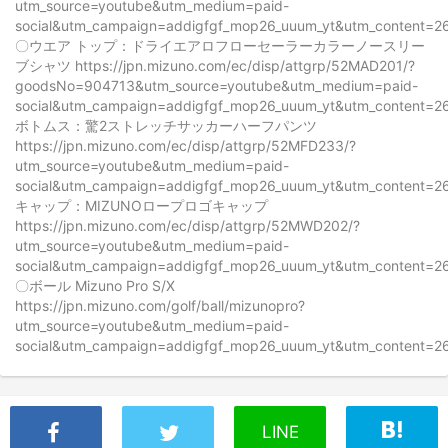
utm_source=youtube&utm_medium=paid-
social&utm_campaign=addigfgf_mop26_uuum_yt&utm_content=2
〇ウエア トップ：ドライエアロフローセーラーカラーノースリー
ブシャツ https://jpn.mizuno.com/ec/disp/attgrp/52MAD201/?
goodsNo=904713&utm_source=youtube&utm_medium=paid-
social&utm_campaign=addigfgf_mop26_uuum_yt&utm_content=2
ボトムス：驚2ストレッチサッカーハーフパンツ
https://jpn.mizuno.com/ec/disp/attgrp/52MFD233/?
utm_source=youtube&utm_medium=paid-
social&utm_campaign=addigfgf_mop26_uuum_yt&utm_content=2
キャップ：MIZUNOロープロゴキャップ
https://jpn.mizuno.com/ec/disp/attgrp/52MWD202/?
utm_source=youtube&utm_medium=paid-
social&utm_campaign=addigfgf_mop26_uuum_yt&utm_content=2
〇ボール Mizuno Pro S/X
https://jpn.mizuno.com/golf/ball/mizunopro?
utm_source=youtube&utm_medium=paid-
social&utm_campaign=addigfgf_mop26_uuum_yt&utm_content=2
LINE