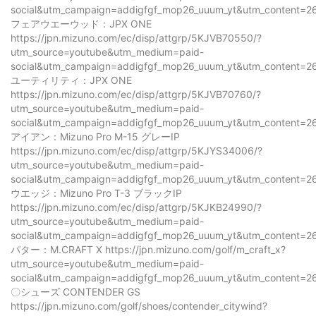
social&utm_campaign=addigfgf_mop26_uuum_yt&utm_content=2
フェアウエーウッド：JPX ONE
https://jpn.mizuno.com/ec/disp/attgrp/5KJVB70550/?
utm_source=youtube&utm_medium=paid-
social&utm_campaign=addigfgf_mop26_uuum_yt&utm_content=2
ユーティリティ：JPX ONE
https://jpn.mizuno.com/ec/disp/attgrp/5KJVB70760/?
utm_source=youtube&utm_medium=paid-
social&utm_campaign=addigfgf_mop26_uuum_yt&utm_content=2
アイアン：Mizuno Pro M-15 グレーIP
https://jpn.mizuno.com/ec/disp/attgrp/5KJYS34006/?
utm_source=youtube&utm_medium=paid-
social&utm_campaign=addigfgf_mop26_uuum_yt&utm_content=2
ウエッジ：Mizuno Pro T-3 ブラックIP
https://jpn.mizuno.com/ec/disp/attgrp/5KJKB24990/?
utm_source=youtube&utm_medium=paid-
social&utm_campaign=addigfgf_mop26_uuum_yt&utm_content=2
パター：M.CRAFT X https://jpn.mizuno.com/golf/m_craft_x?
utm_source=youtube&utm_medium=paid-
social&utm_campaign=addigfgf_mop26_uuum_yt&utm_content=2
〇シューズ CONTENDER GS
https://jpn.mizuno.com/golf/shoes/contender_citywind?