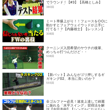
でラウンド！【#3】【高橋としみ】
【芹澤信雄】
380回
ミート率爆上がり！！フェースを○○に
動かすとフェアウェイウッドが上手に
打てる！？【内藤雄士】【レッスン】
【かえで】
308回
クーニンズ入団希望のヤウチの後輩、
めっちゃ打つんだけど・・
508回
【新バット】みんながゴリ押しするギ
ガキング02、本当に良いのか？
555回
全ゴルファー必見！速攻上達して綺麗
に振れる「水平スイング」習得法を解
説【吉田直樹】【シングルになりたい