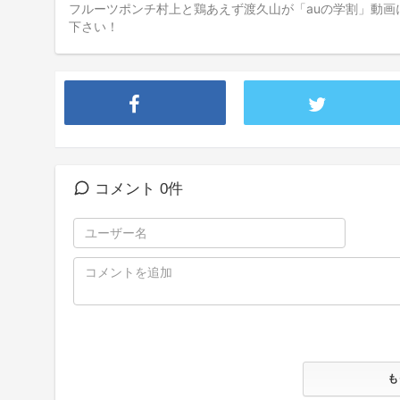
フルーツポンチ村上と鶏あえず渡久山が「auの学割」動画
下さい！
コメント 0件
も