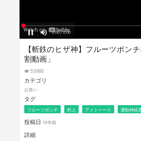
【斬鉄のヒザ神】フルーツポンチ
割動画」
539回
カテゴリ
お笑い
タグ
フルーツポンチ
村上
アメトーーク
運動神経
投稿日
10年前
詳細