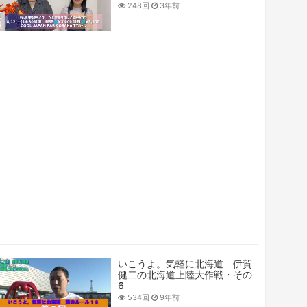
248回
3年前
いこうよ。気軽に北海道 伊賀
健二の北海道上陸大作戦・その
6
534回
9年前