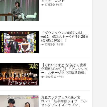
アキナ コント
578回
8年前
「ダウンタウンの前説 vol.1 ,
vol.2」伝説のトークが3月29日
(金)遂に解禁！！
579回
13年前
【ぐれいてすと な 笑まん密着
企画#６Part①】「プレッシャ
ー」ステージ上で高鳴る鼓動。
1699回
4年前
真夏のラフフェスin森ノ宮
2023「 蛙亭単独ライブ ベル
セルクブレイズドラゴン 」