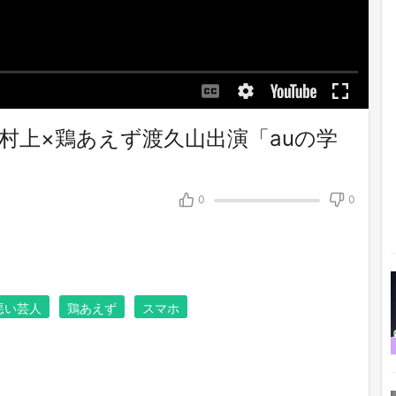
村上×鶏あえず渡久山出演「auの学
0
0
悪い芸人
鶏あえず
スマホ