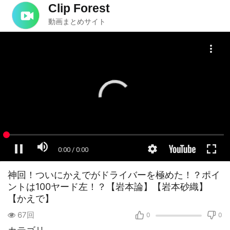
Clip Forest
動画まとめサイト
神回！ついにかえでがドライバーを極めた！？ポイ
ントは100ヤード左！？【岩本論】【岩本砂織】
【かえで】
67回
0
0