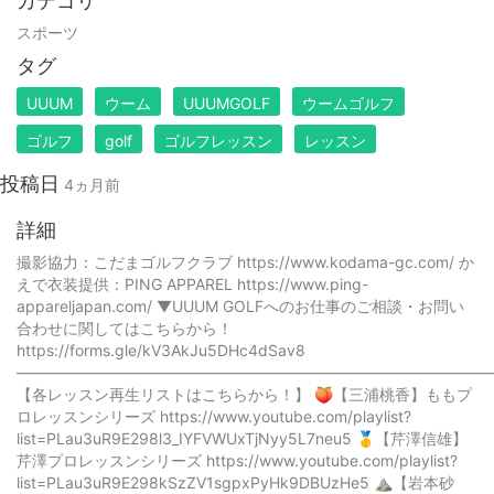
カテゴリ
スポーツ
タグ
UUUM
ウーム
UUUMGOLF
ウームゴルフ
ゴルフ
golf
ゴルフレッスン
レッスン
投稿日
4ヵ月前
詳細
撮影協力：こだまゴルフクラブ https://www.kodama-gc.com/ か
えで衣装提供：PING APPAREL https://www.ping-
appareljapan.com/ ▼UUUM GOLFへのお仕事のご相談・お問い
合わせに関してはこちらから！
https://forms.gle/kV3AkJu5DHc4dSav8
——————————————————————————————
【各レッスン再生リストはこちらから！】 🍑【三浦桃香】ももプ
ロレッスンシリーズ https://www.youtube.com/playlist?
list=PLau3uR9E298l3_IYFVWUxTjNyy5L7neu5 🥇【芹澤信雄】
芹澤プロレッスンシリーズ https://www.youtube.com/playlist?
list=PLau3uR9E298kSzZV1sgpxPyHk9DBUzHe5 ⛰️【岩本砂