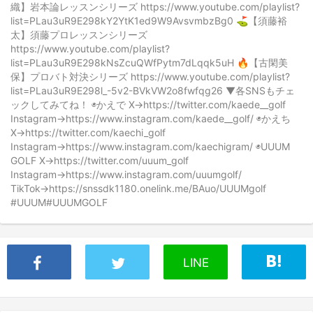
織】岩本論レッスンシリーズ https://www.youtube.com/playlist?
list=PLau3uR9E298kY2YtK1ed9W9AvsvmbzBg0 ⛳️【須藤裕
太】須藤プロレッスンシリーズ
https://www.youtube.com/playlist?
list=PLau3uR9E298kNsZcuQWfPytm7dLqqk5uH 🔥【古閑美
保】プロバト対決シリーズ https://www.youtube.com/playlist?
list=PLau3uR9E298l_-5v2-BVkVW2o8fwfqg26 ▼各SNSもチェ
ックしてみてね！ ◉かえで X→https://twitter.com/kaede__golf
Instagram→https://www.instagram.com/kaede__golf/ ◉かえち
X→https://twitter.com/kaechi_golf
Instagram→https://www.instagram.com/kaechigram/ ◉UUUM
GOLF X→https://twitter.com/uuum_golf
Instagram→https://www.instagram.com/uuumgolf/
TikTok→https://snssdk1180.onelink.me/BAuo/UUUMgolf
#UUUM#UUUMGOLF
LINE