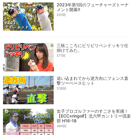
2023年第1回のフューチャーズトーナ
メント開幕!!
261回
三枝こころにビリビリペンドッキリ仕
掛けてみた。
571回
追い込まれてから逆方向にフェンス直
撃ツーベースヒット
538回
女子プロゴルファーのすごさを実感！
【ECC×ringolf】北六甲カントリー倶楽
部 H16-18
484回