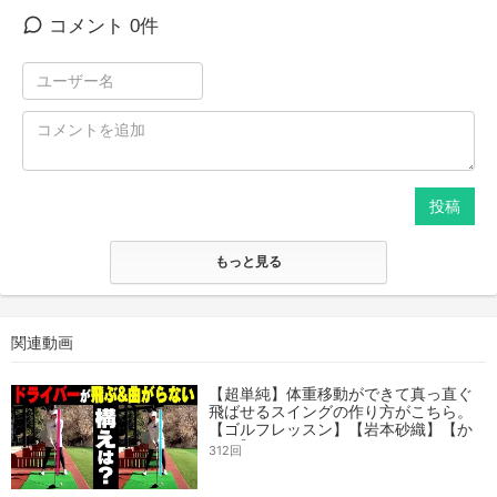
コメント 0件
投稿
もっと見る
関連動画
【超単純】体重移動ができて真っ直ぐ
飛ばせるスイングの作り方がこちら。
【ゴルフレッスン】【岩本砂織】【か
えで】
312回