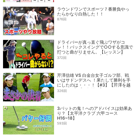
ラウンドワンでスポーツ７番勝負やっ
たらかなり白熱した！！
876回
ドライバーが真っ直ぐ飛ぶワザがコ
レ！！バックスイングで○○する意識で
打つと曲がりません。【レッスン】
【岩本砂織】【かえで】【かえち】
372回
【きぃ】
芹澤信雄 VS 白金台女子ゴルフ部、戦
いはサドンデスへ ！果たして勝利を手
にしたのは・・・！【#3】【芹澤を越
えてゆけ】【阿部桃子】
326回
3パットの鬼！へのアドバイスは効果あ
り？【太平洋クラブ 六甲コース
H16~18】
593回