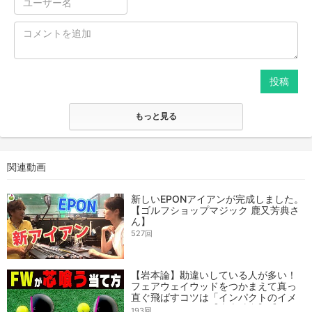
投稿
もっと見る
関連動画
新しいEPONアイアンが完成しました。
【ゴルフショップマジック 鹿又芳典さ
ん】
527回
【岩本論】勘違いしている人が多い！
フェアウェイウッドをつかまえて真っ
直ぐ飛ばすコツは「インパクトのイメ
ージ」にあり！？【岩本砂織】【かえ
193回