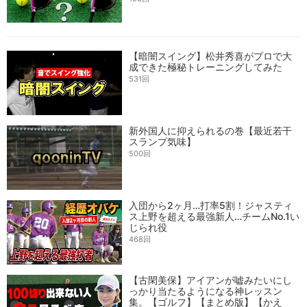
で】【ゴルフレッスン】
【暗闇スイング】松井秀喜がプロで大
成できた極秘トレーニングしてみた
531回
新外国人に抑えられるの巻【最近若干
スランプ気味】
500回
入団から2ヶ月…打率5割！ジャスティ
ス上野を超える最強新人…チームNo.1い
じられ役
468回
【古閑美保】アイアンが嘘みたいにし
っかり当たるようになる神レッスン
集。【ゴルフ】【まとめ版】【かえ