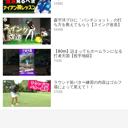
で】
258回
森守洋プロに「パンチショット」の打
ち方を教えてもらう【スイング改造】
594回
【80m】詰まってもホームランになる
打者天国【投手地獄】
110回
ラウンド前パター練習の内容はゴルフ
場によって変えて！！
270回