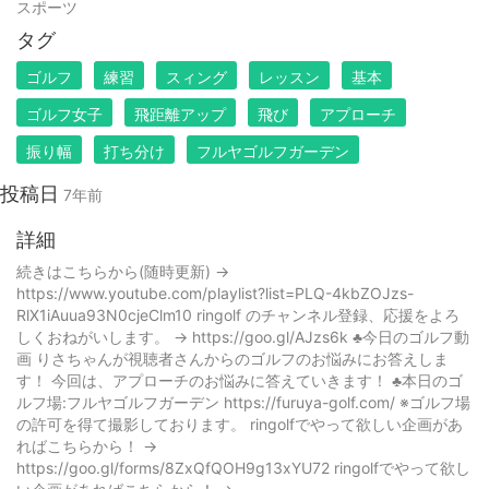
スポーツ
タグ
ゴルフ
練習
スィング
レッスン
基本
ゴルフ女子
飛距離アップ
飛び
アプローチ
振り幅
打ち分け
フルヤゴルフガーデン
投稿日
7年前
詳細
続きはこちらから(随時更新) →
https://www.youtube.com/playlist?list=PLQ-4kbZOJzs-
RlX1iAuua93N0cjeClm10 ringolf のチャンネル登録、応援をよろ
しくおねがいします。 → https://goo.gl/AJzs6k ♣今日のゴルフ動
画 りさちゃんが視聴者さんからのゴルフのお悩みにお答えしま
す！ 今回は、アプローチのお悩みに答えていきます！ ♣本日のゴ
ルフ場:フルヤゴルフガーデン https://furuya-golf.com/ ※ゴルフ場
の許可を得て撮影しております。 ringolfでやって欲しい企画があ
ればこちらから！ →
https://goo.gl/forms/8ZxQfQOH9g13xYU72 ringolfでやって欲し