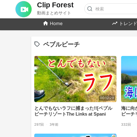
Clip Forest
動画まとめサイト
Home
トレンド
ペブルビーチ
00:12:29
とんでもないラフに捕まった!![ペブル
海に向
ビーチリゾートThe Links at Spani
ビーチリゾ
297回
·
3年前
332回
·