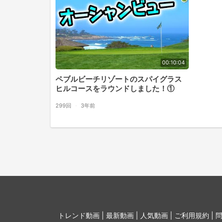
00:10:04
ペブルビーチリゾートのスパイグラス
ヒルコースをラウンドしました！①
299回
·
3年前
トレンド動画 |
最新動画 |
人気動画 |
ご利用規約 |
問