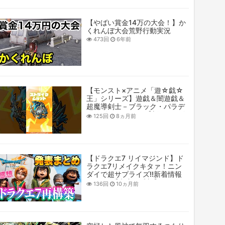
【やばい賞金14万の大会！】か
くれんぼ大会荒野行動実況
473回
6年前
【モンスト×アニメ「遊☆戯☆
王」シリーズ】遊戯＆闇遊戯＆
超魔導剣士－ブラック・パラデ
ィン 使ってみた！【新キャラ使
125回
8ヵ月前
ってみた #Shorts ｜モンスト公
式】
【ドラクエ7 リイマジンド】ド
ラクエ7リメイクキタァ！ニン
ダイで超サプライズ!!新着情報
まとめ!!【考察・感想】
136回
10ヵ月前