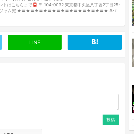
やプレゼントはこちらまで📮 〒 104-0032 東京都中央区八丁堀2丁目25-
モジャム宛 ★〓★〓★〓★〓★〓★〓★〓★〓★〓★〓★ #バ
LINE
投稿