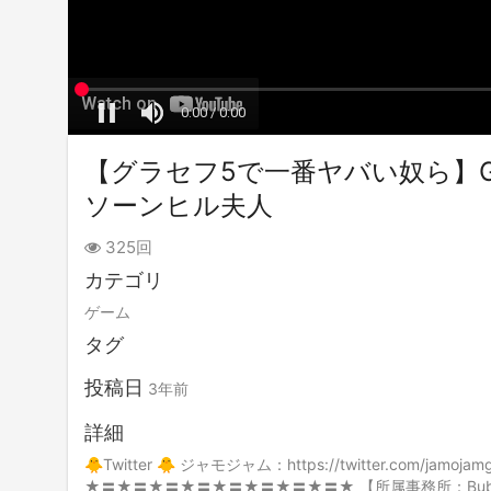
【グラセフ5で一番ヤバい奴ら】G
ソーンヒル夫人
325回
カテゴリ
ゲーム
タグ
投稿日
3年前
詳細
🐥Twitter 🐥 ジャモジャム：https://twitter.com/jamoj
★〓★〓★〓★〓★〓★〓★〓★〓★ 【所属事務所：Bub