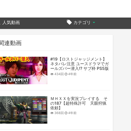
人気動画
カテゴリ
関連動画
#19【ロストジャッジメント】
ネタバレ注意 ユースドラマでガ
ールズバー潜入!? サブ枠 PS5版
ジャッジアイズ続編【キムタク
434回
4年前
が如く/LOST JUDGMENT/裁か
れざる記憶】
ＭＨＸＸを実況プレイする そ
の187【超特殊許可 天眼狩猟
依頼】
368回
4年前