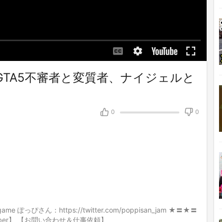
TA5不審者と変質者、ナイジェルと
0
0
amgame ぽっぴさん：https://twitter.com/poppisan_jam ★〓★〓
er】 【お問い合わせ＆仕事依頼】