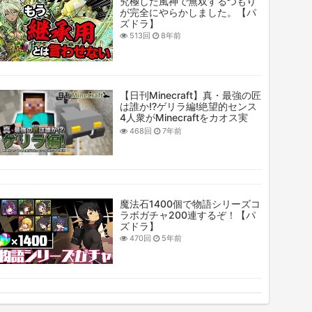
究極した風神で無双するつもり
が完全にやらかしました。【パ
ズドラ】
513回
8年前
【日刊Minecraft】真・最強の匠
は誰か!?ゲリラ編!絶望的センス
4人衆がMinecraftをカオス実
況！#41
468回
7年前
魔法石1400個で物語シリーズコ
ラボガチャ200連するぞ！【パ
ズドラ】
470回
5年前