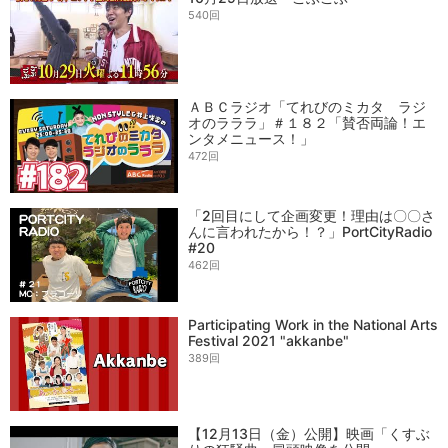
540回
ＡＢＣラジオ「てれびのミカタ ラジ
オのラララ」＃１８２「賛否両論！エ
ンタメニュース！」
472回
「2回目にして企画変更！理由は〇〇さ
んに言われたから！？」PortCityRadio
#20
462回
Participating Work in the National Arts
Festival 2021 "akkanbe"
389回
【12月13日（金）公開】映画「くすぶ