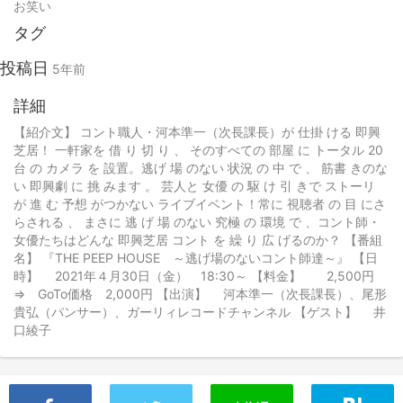
お笑い
タグ
投稿日
5年前
詳細
【紹介文】 コント職人・河本準一（次長課長）が 仕掛 ける 即興
芝居！ 一軒家を 借 り 切 り 、 そのすべての 部屋 に トータル 20
台 の カメラ を 設置。逃げ 場 のない 状況 の 中 で 、 筋書 きのな
い 即興劇 に 挑 みます 。 芸人と 女優 の 駆 け 引 きで ストーリ
が 進 む 予想 がつかない ライブイベント！常に 視聴者 の 目 にさ
らされる 、 まさに 逃 げ 場 のない 究極 の 環境 で 、コント師・
女優たちはどんな 即興芝居 コント を 繰 り 広 げるのか？ 【番組
名】 『THE PEEP HOUSE ～逃げ場のないコント師達～』 【日
時】 2021年４月30日（金） 18:30～ 【料金】 2,500円
⇒ GoTo価格 2,000円 【出演】 河本準一（次長課長）、尾形
貴弘（パンサー）、ガーリィレコードチャンネル 【ゲスト】 井
口綾子