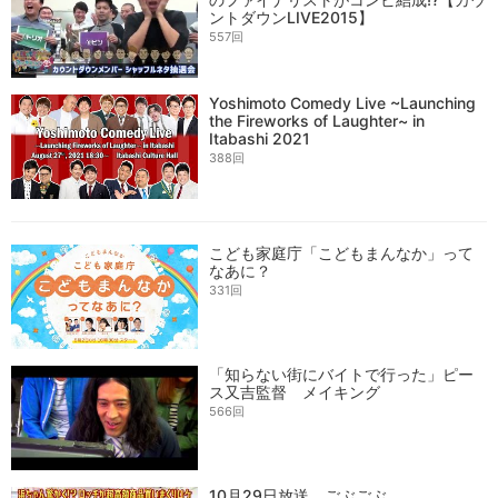
ントダウンLIVE2015】
557回
Yoshimoto Comedy Live ~Launching
the Fireworks of Laughter~ in
Itabashi 2021
388回
こども家庭庁「こどもまんなか」って
なあに？
331回
「知らない街にバイトで行った」ピー
ス又吉監督 メイキング
566回
10月29日放送 ごぶごぶ