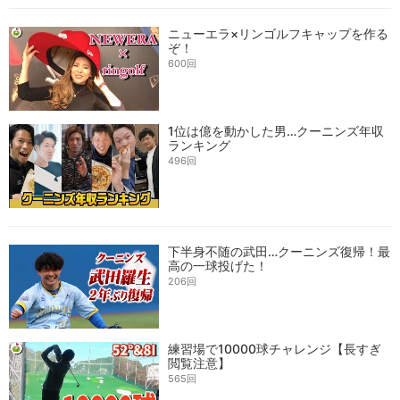
ニューエラ×リンゴルフキャップを作る
ぞ！
600回
1位は億を動かした男…クーニンズ年収
ランキング
496回
下半身不随の武田…クーニンズ復帰！最
高の一球投げた！
206回
練習場で10000球チャレンジ【長すぎ
閲覧注意】
565回