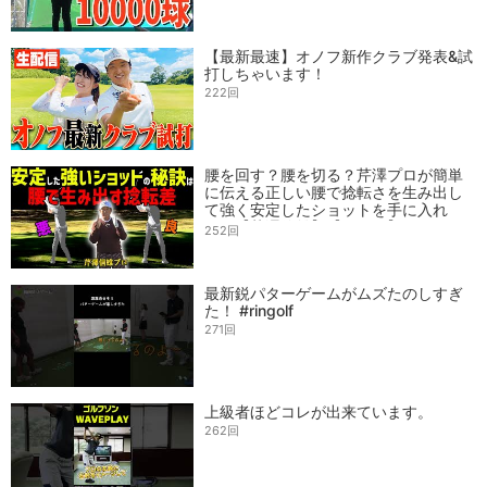
【最新最速】オノフ新作クラブ発表&試
打しちゃいます！
222回
腰を回す？腰を切る？芹澤プロが簡単
に伝える正しい腰で捻転さを生み出し
て強く安定したショットを手に入れ
る！【芹澤信雄】【かえで】
252回
最新鋭パターゲームがムズたのしすぎ
た！ #ringolf
271回
上級者ほどコレが出来ています。
262回