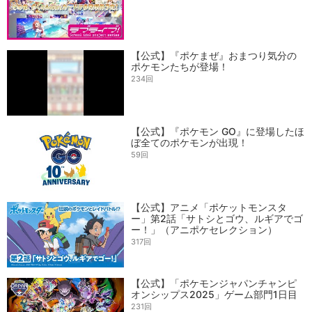
【公式】『ポケまぜ』おまつり気分の
ポケモンたちが登場！
234回
【公式】『ポケモン GO』に登場したほ
ぼ全てのポケモンが出現！
59回
【公式】アニメ「ポケットモンスタ
ー」第2話「サトシとゴウ、ルギアでゴ
ー！」（アニポケセレクション）
317回
【公式】「ポケモンジャパンチャンピ
オンシップス2025」ゲーム部門1日目
231回