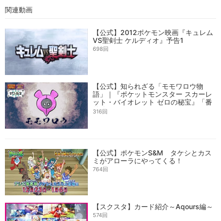
関連動画
【公式】2012ポケモン映画『キュレム
VS聖剣士 ケルディオ』予告1
698回
【公式】知られざる「モモワロウ物
語」｜『ポケットモンスター スカーレ
ット・バイオレット ゼロの秘宝』「番
外編」
316回
【公式】ポケモンS&M タケシとカス
ミがアローラにやってくる！
764回
【スクスタ】カード紹介～Aqours編～
574回