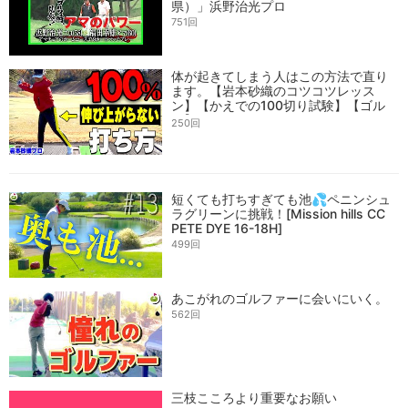
県）」浜野治光プロ
751回
体が起きてしまう人はこの方法で直り
ます。【岩本砂織のコツコツレッス
ン】【かえでの100切り試験】【ゴル
フ】
250回
短くても打ちすぎても池💦ペニンシュ
ラグリーンに挑戦！[Mission hills CC
PETE DYE 16-18H]
499回
あこがれのゴルファーに会いにいく。
562回
三枝こころより重要なお願い