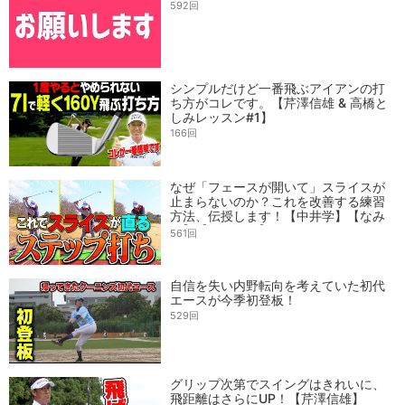
592回
シンプルだけど一番飛ぶアイアンの打
ち方がコレです。【芹澤信雄 & 高橋と
しみレッスン#1】
166回
なぜ「フェースが開いて」スライスが
止まらないのか？これを改善する練習
方法、伝授します！【中井学】【なみ
き】【レッスン】
561回
自信を失い内野転向を考えていた初代
エースが今季初登板！
529回
グリップ次第でスイングはきれいに、
飛距離はさらにUP！【芹澤信雄】