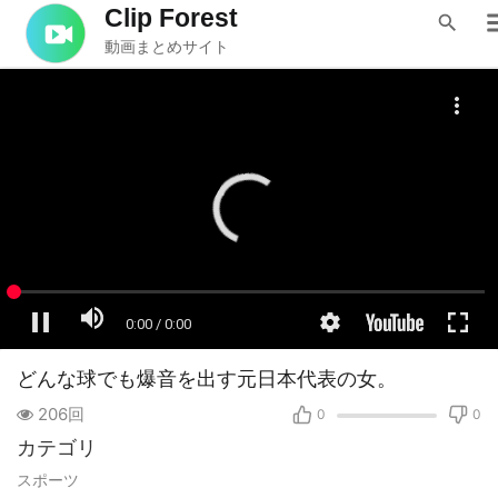
Clip Forest
動画まとめサイト
どんな球でも爆音を出す元日本代表の女。
206回
0
0
カテゴリ
スポーツ