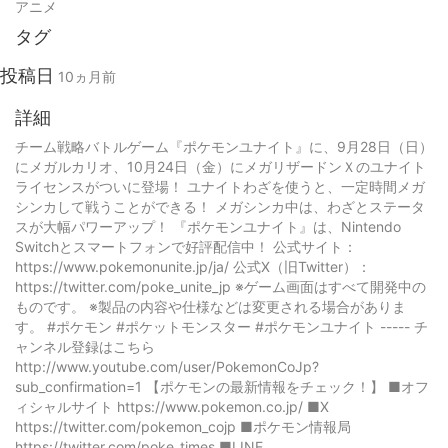
アニメ
タグ
投稿日
10ヵ月前
詳細
チーム戦略バトルゲーム『ポケモンユナイト』に、9月28日（日）
にメガルカリオ、10月24日（金）にメガリザードンＸのユナイト
ライセンスがついに登場！ ユナイトわざを使うと、一定時間メガ
シンカして戦うことができる！ メガシンカ中は、わざとステータ
スが大幅パワーアップ！ 『ポケモンユナイト』は、Nintendo
Switchとスマートフォンで好評配信中！ 公式サイト：
https://www.pokemonunite.jp/ja/ 公式X（旧Twitter）：
https://twitter.com/poke_unite_jp ※ゲーム画面はすべて開発中の
ものです。 ※製品の内容や仕様などは変更される場合がありま
す。 #ポケモン #ポケットモンスター #ポケモンユナイト ----- チ
ャンネル登録はこちら
http://www.youtube.com/user/PokemonCoJp?
sub_confirmation=1 【ポケモンの最新情報をチェック！】 ■オフ
ィシャルサイト https://www.pokemon.co.jp/ ■X
https://twitter.com/pokemon_cojp ■ポケモン情報局
https://twitter.com/poke_times ■LINE