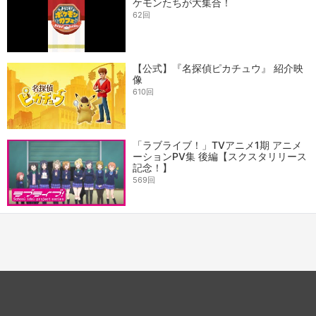
ケモンたちが大集合！
62回
【公式】『名探偵ピカチュウ』 紹介映
像
610回
「ラブライブ！」TVアニメ1期 アニメ
ーションPV集 後編【スクスタリリース
記念！】
569回