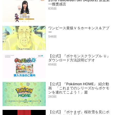
一獲獎感言
635回
ワンピース黄猿ＶＳホーキンス＆アプ
ー
546回
【公式】『ポケモンスクランブル Ｕ』
ダウンロード方法説明ビデオ
656回
【公式】『Pokémon HOME』 紹介動
画 「これまでのシリーズからポケモ
ンを連れてこよう！」篇
263回
【公式】『ポケまぜ』桜吹雪を見にポ