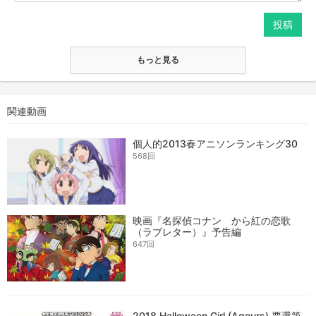
投稿
もっと見る
関連動画
個人的2013春アニソンランキング30
568回
映画『名探偵コナン から紅の恋歌
（ラブレター）』予告編
647回
2018 Halloween Girl (Aqours) 票選第