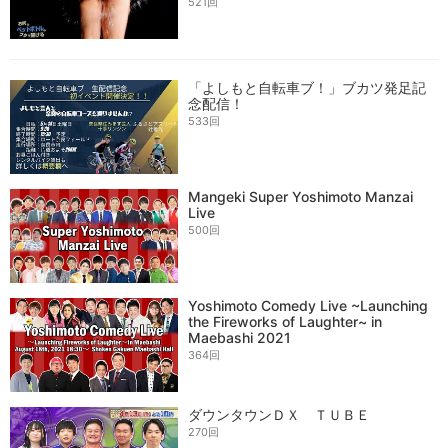
521回
「よしもと自転車ブ！」ブカツ発足記
念配信！
533回
Mangeki Super Yoshimoto Manzai
Live
500回
Yoshimoto Comedy Live ~Launching
the Fireworks of Laughter~ in
Maebashi 2021
364回
ダウンタウンＤＸ ＴＵＢＥ
270回