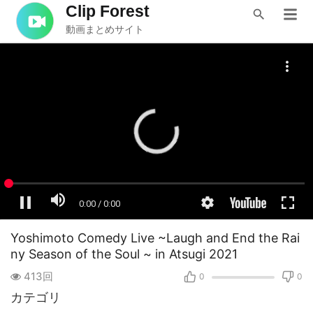
Clip Forest
動画まとめサイト
Yoshimoto Comedy Live ~Laugh and End the Rai
ny Season of the Soul ~ in Atsugi 2021
413回
0
0
カテゴリ