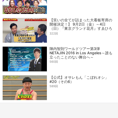
【笑いの全てが詰まった大看板寄席の
開催決定！】 9月2日（金）～4日
（日）『東京グランド花月』すゑひろ
がりずからコメントお届け！
322回
陣内智則ワールドツアー第3弾
NETAJIN 2016 in Los Angeles～誰も
立ったことのない舞台へ～
560回
【公式】オサレもん「こぼれオシ」
#20（その6）
589回