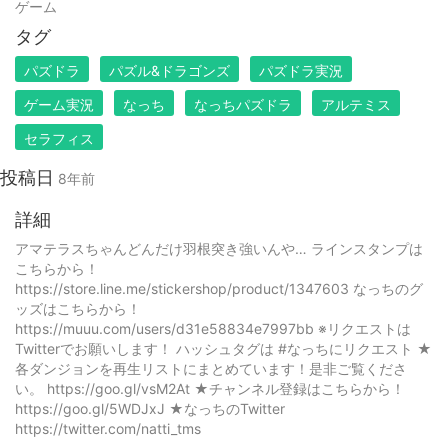
ゲーム
タグ
パズドラ
パズル&ドラゴンズ
パズドラ実況
ゲーム実況
なっち
なっちパズドラ
アルテミス
セラフィス
投稿日
8年前
詳細
アマテラスちゃんどんだけ羽根突き強いんや… ラインスタンプは
こちらから！
https://store.line.me/stickershop/product/1347603 なっちのグ
ッズはこちらから！
https://muuu.com/users/d31e58834e7997bb ※リクエストは
Twitterでお願いします！ ハッシュタグは #なっちにリクエスト ★
各ダンジョンを再生リストにまとめています！是非ご覧くださ
い。 https://goo.gl/vsM2At ★チャンネル登録はこちらから！
https://goo.gl/5WDJxJ ★なっちのTwitter
https://twitter.com/natti_tms