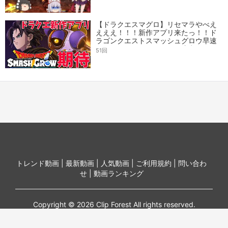
【ドラクエスマグロ】リセマラやべえ
えええ！！！新作アプリ来たっ！！ド
ラゴンクエストスマッシュグロウ早速
やるるるる！！！ネタばれ注意
51回
トレンド動画 |
最新動画 |
人気動画 |
ご利用規約 |
問い合わ
せ |
動画ランキング
Copyright © 2026 Clip Forest All rights reserved.