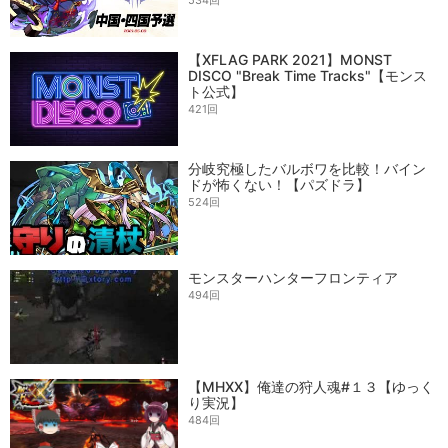
【XFLAG PARK 2021】MONST
DISCO "Break Time Tracks"【モンス
ト公式】
421回
分岐究極したバルボワを比較！バイン
ドが怖くない！【パズドラ】
524回
モンスターハンターフロンティア
494回
【MHXX】俺達の狩人魂#１３【ゆっく
り実況】
484回