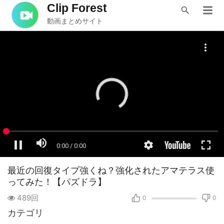
Clip Forest
動画まとめサイト
最近の回復タイプ強くね？強化されたアマテラス使
ってみた！【パズドラ】
489回
0
0
カテゴリ