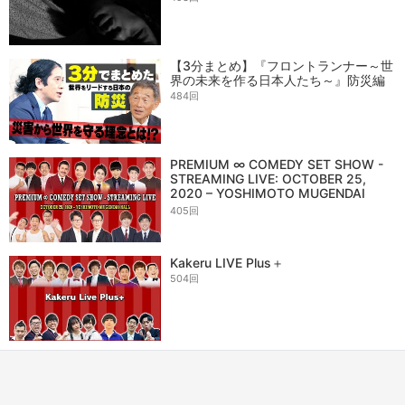
【3分まとめ】『フロントランナー～世
界の未来を作る日本人たち～』防災編
484回
PREMIUM ∞ COMEDY SET SHOW -
STREAMING LIVE: OCTOBER 25,
2020 – YOSHIMOTO MUGENDAI
HALL
405回
Kakeru LIVE Plus＋
504回