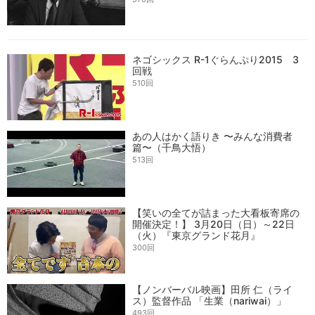
ネゴシックス R-1ぐらんぷり2015 3
回戦
510回
あの人はかく語りき 〜みんな消費者
篇〜（千鳥大悟）
513回
【笑いの全てが詰まった大看板寄席の
開催決定！】 3月20日（日）～22日
（火）『東京グランド花月』
300回
【ノンバーバル映画】田所 仁（ライ
ス）監督作品 「生業（nariwai）」
493回