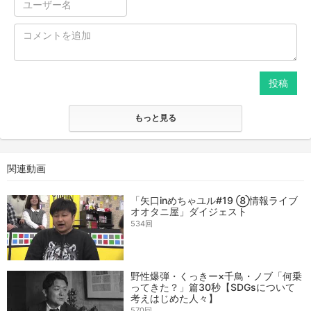
投稿
もっと見る
関連動画
「矢口inめちゃユル#19 ⑧情報ライブ
オオタニ屋」ダイジェスト
534回
野性爆弾・くっきー×千鳥・ノブ「何乗
ってきた？」篇30秒【SDGsについて
考えはじめた人々】
570回