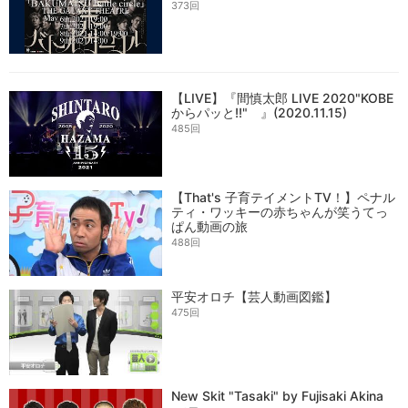
373回
【LIVE】『間慎太郎 LIVE 2020"KOBE
からパッと!!" 』(2020.11.15)
485回
【That's 子育テイメントTV！】ペナル
ティ・ワッキーの赤ちゃんが笑うてっ
ぱん動画の旅
488回
平安オロチ【芸人動画図鑑】
475回
New Skit "Tasaki" by Fujisaki Akina