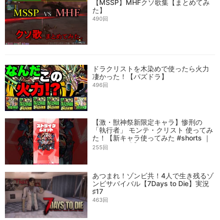
【MSSP】MHFクソ歌集【まとめてみ
た】
490回
ドラクリストを木染めで使ったら火力
凄かった！【パズドラ】
496回
【激・獣神祭新限定キャラ】惨刑の
「執行者」 モンテ・クリスト 使ってみ
た！【新キャラ使ってみた #shorts ｜
モンスト公式】
255回
あつまれ！ゾンビ共！4人で生き残るゾ
ンビサバイバル【7Days to Die】実況
♯17
463回