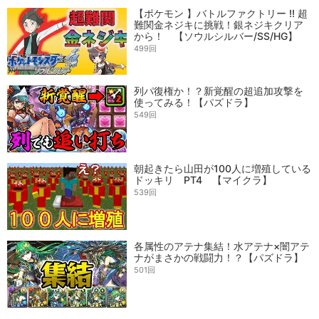
【ポケモン 】バトルファクトリー !! 超
難関金ネジキに挑戦！銀ネジキクリア
から！ 【ソウルシルバー/SS/HG】
499回
列パ復権か！？新覚醒の超追加攻撃を
使ってみる！【パズドラ】
549回
朝起きたら山田が100人に増殖している
ドッキリ PT4 【マイクラ】
539回
各属性のアテナ集結！水アテナ×闇アテ
ナがまさかの戦闘力！？【パズドラ】
501回