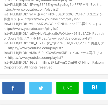
list=PLLIfjBtOk1rfPvvgSEP6E-gws8yu1og5o FF7R再生リスト↓
https://www.youtube.com/playlist?
list=PLLIfjBtOk1re1MQiiMg4HhX-56ES1tK9C CCFF7 リユニオン
再生リスト↓ https://www.youtube.com/playlist?
list=PLLIfjBtOk1reLkIpM7WQWLcrZiNN1Jqor FF8再生リスト↓
https://www.youtube.com/playlist?
list=PLLIfjBtOk1reSVyNJVLqHxxEcWQkbwk91 BLEACH Rebirth
of Souls再生リスト↓ https://www.youtube.com/playlist?
list=PLLIfjBtOk1rd8_TExaXQn_tqDgiW5Uv_6 ペルソナ５再生リス
ト https://www.youtube.com/playlist?
list=PLLIfjBtOk1rd3Iu_6IPLX32o5vmKRF1ik ペルソナ４再生リス
ト https://www.youtube.com/playlist?
list=PLLIfjBtOk1rfGy9mrhTmp2R1zKvmOCm96 © Nihon Falcom
Corporation. All rights reserved.
LINE