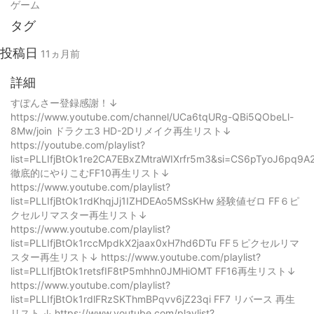
ゲーム
タグ
投稿日
11ヵ月前
詳細
すぽんさー登録感謝！↓
https://www.youtube.com/channel/UCa6tqURg-QBi5QObeLl-
8Mw/join ドラクエ3 HD-2Dリメイク再生リスト↓
https://youtube.com/playlist?
list=PLLIfjBtOk1re2CA7EBxZMtraWIXrfr5m3&si=CS6pTyoJ6pq9A
徹底的にやりこむFF10再生リスト↓
https://www.youtube.com/playlist?
list=PLLIfjBtOk1rdKhqjJj1IZHDEAo5MSsKHw 経験値ゼロ FF６ピ
クセルリマスター再生リスト↓
https://www.youtube.com/playlist?
list=PLLIfjBtOk1rccMpdkX2jaax0xH7hd6DTu FF５ピクセルリマ
スター再生リスト↓ https://www.youtube.com/playlist?
list=PLLIfjBtOk1retsfIF8tP5mhhn0JMHiOMT FF16再生リスト↓
https://www.youtube.com/playlist?
list=PLLIfjBtOk1rdlFRzSKThmBPqvv6jZ23qi FF7 リバース 再生
リスト ↓ https://www.youtube.com/playlist?