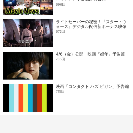
[yoshio/VLOG] #353
696回
ライトセーバーの秘密！『スター・ウ
ォーズ』デジタル配信新ボーナス映像
673回
4/6（金）公開 映画『娼年』予告篇
785回
映画「コンタクト ハズ ビガン」予告編
715回