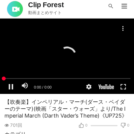
Clip Forest
動画まとめサイト
【吹奏楽】インペリアル・マーチ(ダース・ベイダ
ーのテーマ)(映画「スター・ウォーズ」より/The I
mperial March (Darth Vader’s Theme)《UP725》
701回
0
0