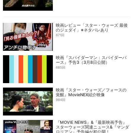
映画レビュー「スター・ウォーズ 最後
のジェダイ」※ネタバレあり
671回
映画『スパイダーマン：スパイダーバ
ース』予告3（3月8日公開）
685回
映画『スター・ウォーズ／フォースの
覚醒』MovieNEX紹介映像
984回
『MOVIE NEWS』&『最新映画予告』
スターウォーズ関連ニュース&『マンダ
ロリアン』予告編が初公開！